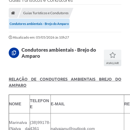
A Nossa Cidade
Secretarias
Guias Turísticos e Condutores
Condutores ambientais - Brejo do Amparo
Editais
Tributos
Atualizado em: 05/05/2026 às 10h27
Transparência Pública
Condutores ambientais - Brejo do
Amparo
Contratos
AVALIAR
Carta de Serviços
RELAÇÃO DE CONDUTORES AMBIENTAIS BREJO DO
Turismo
AMPARO
Legislação
TELEFON
NOME
E-MAIL
RE
Agenda
E
Telefones Úteis
Marinalva
(38)99178-
Ouvidoria
(Nalva da
4361
nalvajanu@outlook.com