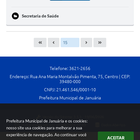
Secretaria de Saúde
Telefone: 3621-2656
Endereço: Rua Ana Maria Montalvão Pimenta, 75, Centro | CEP:
39480-000
CNPJ: 21.461.546/0001-10
Prefeitura Municipal de Januária
Versão do Sistema:
3.5.3 - 19/06/2026
Prefeitura Municipal de Januária e os cookies:
Portal atualizado em:
07/08/2026 17:43
Dados Abertos
nosso site usa cookies para melhorar a sua
experiência de navegação. Ao continuar você
ACEITAR