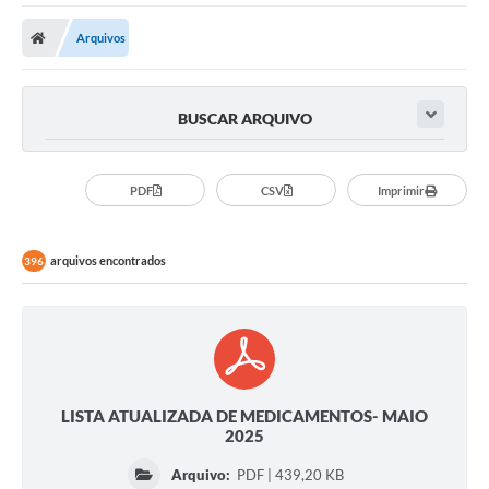
A Nossa Cidade
Arquivos
Secretarias
Editais
BUSCAR ARQUIVO
Tributos
Transparência Pública
PDF
CSV
Imprimir
Contratos
arquivos encontrados
396
Carta de Serviços
Turismo
Legislação
Agenda
LISTA ATUALIZADA DE MEDICAMENTOS- MAIO
2025
Telefones Úteis
Arquivo:
PDF | 439,20 KB
Ouvidoria