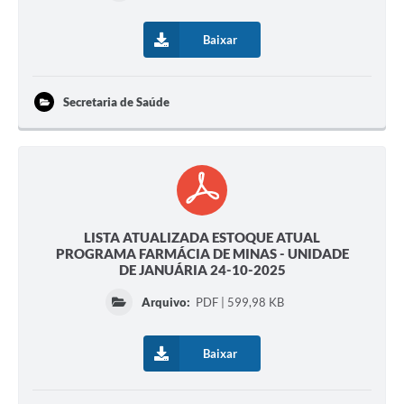
Cavernas do Peruaçu
Baixar
Galeria de Fotos
Galeria de Vídeos
Secretaria de Saúde
Notícias
Links e Sites
Arquivos para Download
LISTA ATUALIZADA ESTOQUE ATUAL
Diário Oficial
PROGRAMA FARMÁCIA DE MINAS - UNIDADE
DE JANUÁRIA 24-10-2025
Links
Arquivo:
PDF | 599,98 KB
Serviços Online
Enquete
Baixar
SIC