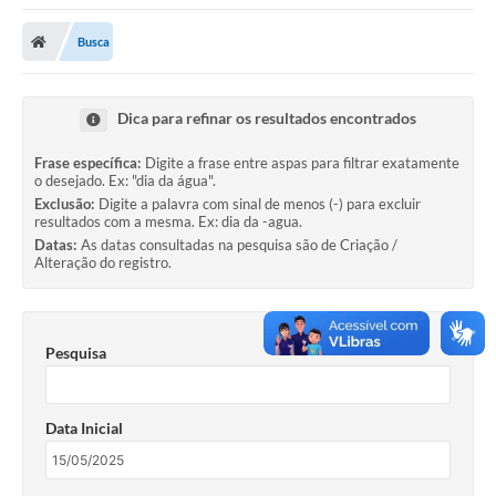
A Nossa Cidade
Busca
Secretarias
Editais
Dica para refinar os resultados encontrados
Tributos
Frase específica:
Digite a frase entre aspas para filtrar exatamente
o desejado. Ex: "dia da água".
Transparência Pública
Exclusão:
Digite a palavra com sinal de menos (-) para excluir
resultados com a mesma. Ex: dia da -agua.
Contratos
Datas:
As datas consultadas na pesquisa são de Criação /
Alteração do registro.
Carta de Serviços
Turismo
Pesquisa
Legislação
Agenda
Data Inicial
Telefones Úteis
Ouvidoria