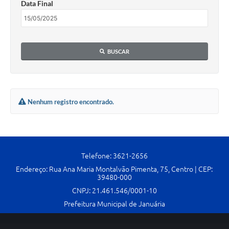
Data Final
Cavernas do Peruaçu
Galeria de Fotos
BUSCAR
Galeria de Vídeos
Notícias
Links e Sites
Nenhum registro encontrado.
Arquivos para Download
Diário Oficial
Links
Telefone: 3621-2656
Endereço: Rua Ana Maria Montalvão Pimenta, 75, Centro | CEP:
Serviços Online
39480-000
CNPJ: 21.461.546/0001-10
Enquete
Prefeitura Municipal de Januária
SIC