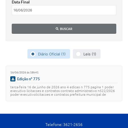
Data Final
Cavernas do Peruaçu
Galeria de Fotos
BUSCAR
Galeria de Vídeos
Notícias
Links e Sites
Diário Oficial (1)
Leis (1)
Arquivos para Download
16/06/2026 às 18h41
Diário Oficial
Edição nº 775
Links
terca-feira 16 de junho de 2026 ano 4 edicao n 775 pagina 1 poder
executivo licitacoes e contratos contrato administrativo n522/2026
poder executivolicitacoes e contratos prefeitura municipal de
Serviços Online
januaria rua ana maria mo…
Enquete
SIC
Telefone: 3621-2656