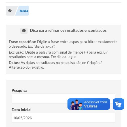
A Nossa Cidade
Busca
Secretarias
Editais
Dica para refinar os resultados encontrados
Tributos
Frase específica:
Digite a frase entre aspas para filtrar exatamente
o desejado. Ex: "dia da água".
Transparência Pública
Exclusão:
Digite a palavra com sinal de menos (-) para excluir
resultados com a mesma. Ex: dia da -agua.
Contratos
Datas:
As datas consultadas na pesquisa são de Criação /
Alteração do registro.
Carta de Serviços
Turismo
Pesquisa
Legislação
Agenda
Data Inicial
Telefones Úteis
Ouvidoria