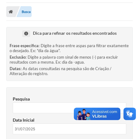
A Nossa Cidade
Busca
Secretarias
Editais
Dica para refinar os resultados encontrados
Tributos
Frase específica:
Digite a frase entre aspas para filtrar exatamente
o desejado. Ex: "dia da água".
Transparência Pública
Exclusão:
Digite a palavra com sinal de menos (-) para excluir
resultados com a mesma. Ex: dia da -agua.
Contratos
Datas:
As datas consultadas na pesquisa são de Criação /
Alteração do registro.
Carta de Serviços
Turismo
Pesquisa
Legislação
Agenda
Data Inicial
Telefones Úteis
Ouvidoria