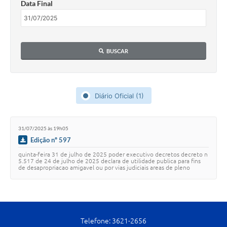
Data Final
Cavernas do Peruaçu
Galeria de Fotos
BUSCAR
Galeria de Vídeos
Notícias
Links e Sites
Diário Oficial (1)
Arquivos para Download
31/07/2025 às 19h05
Diário Oficial
Edição nº 597
Links
quinta-feira 31 de julho de 2025 poder executivo decretos decreto n
5.517 de 24 de julho de 2025 declara de utilidade publica para fins
de desapropriacao amigavel ou por vias judiciais areas de pleno
Serviços Online
dominio e faixas de …
Enquete
SIC
Telefone: 3621-2656