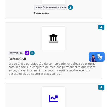
PRESENCIAL
LICITAÇÕES E FORNECEDORES
Convênios
PARA
TELEFONE
PRESENCIAL
PREFEITURA
Defesa Civil
O que é? É a participação da comunidade na defesa da própria
comunidade. É o conjunto de medidas permanentes que visam
evitar, prevenir ou minimizar as conseqüências dos eventos
desastrosos e a socorrer e assistir as...
PARA