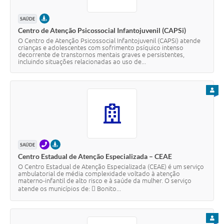
PRESENCIAL
SAÚDE
Centro de Atenção Psicossocial Infantojuvenil (CAPSi)
O Centro de Atenção Psicossocial Infantojuvenil (CAPSi) atende
crianças e adolescentes com sofrimento psíquico intenso
decorrente de transtornos mentais graves e persistentes,
incluindo situações relacionadas ao uso de...
PARA
TELEFONE
PRESENCIAL
SAÚDE
Centro Estadual de Atenção Especializada – CEAE
O Centro Estadual de Atenção Especializada (CEAE) é um serviço
ambulatorial de média complexidade voltado à atenção
materno-infantil de alto risco e à saúde da mulher. O serviço
atende os municípios de:  Bonito...
PARA