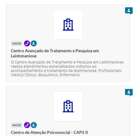
PARA
TELEFONE
PRESENCIAL
SAÚDE
Centro Avançado de Tratamento e Pesquisa em
Leishmaniose
O Centro Avançado de Tratamento e Pesquisa em Leishmaniose
realiza atendimentos especializados voltados ao
acompanhamento e tratamento da leishmaniose. Profissionais:
Medico Clinico, Bioquímico, Enfermeiro.
PARA
TELEFONE
PRESENCIAL
SAÚDE
Centro de Atenção Psicossocial - CAPS II