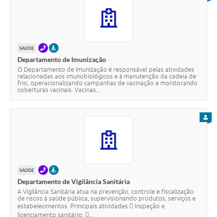
TELEFONE
PRESENCIAL
SAÚDE
Departamento de Imunização
O Departamento de Imunização é responsável pelas atividades
relacionadas aos imunobiológicos e à manutenção da cadeia de
frio, operacionalizando campanhas de vacinação e monitorando
coberturas vacinais. Vacinas...
PARA
TELEFONE
PRESENCIAL
SAÚDE
Departamento de Vigilância Sanitária
A Vigilância Sanitária atua na prevenção, controle e fiscalização
de riscos à saúde pública, supervisionando produtos, serviços e
estabelecimentos. Principais atividades  Inspeção e
licenciamento sanitário; ...