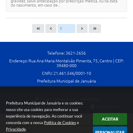
gravidez, salvo antecipação por prescrição médica, ou na data
do nascimento, em caso de...
Telefone: 3621-2656
Endereço: Rua Ana Maria Montalvão Pimenta, 75, Centro | CEP:
39480-000
CNPJ: 21.461.546/0001-10
Prefeitura Municipal de Januária
Versão do Sistema:
3.5.3 - 19/06/2026
Prefeitura Municipal de Januária e os cookies:
Portal atualizado em:
07/08/2026 17:43
Dados Abertos
nosso site usa cookies para melhorar a sua
experiência de navegação. Ao continuar você
ACEITAR
concorda com a nossa
Política de Cookies
e
Copyright Instar - 2006-2026. Todos os direitos reservados -
Privacidade
.
Instar Tecnologia
PERSONALIZAR