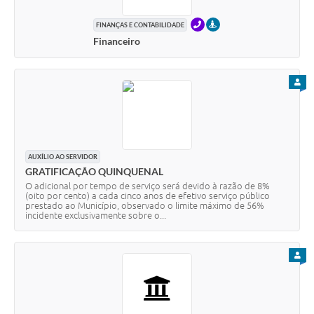
TELEFONE
PRESENCIAL
FINANÇAS E CONTABILIDADE
Financeiro
PARA
AUXÍLIO AO SERVIDOR
GRATIFICAÇÃO QUINQUENAL
O adicional por tempo de serviço será devido à razão de 8%
(oito por cento) a cada cinco anos de efetivo serviço público
prestado ao Município, observado o limite máximo de 56%
incidente exclusivamente sobre o...
PARA