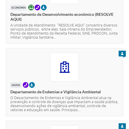
ONLINE
TELEFONE
PRESENCIAL
ECONOMIA
Departamento de Desenvolvimento econômico (RESOLVE
AQUI)
A Unidade de Atendimento “RESOLVE AQUI” concentra diversos
serviços públicos, entre eles: Sala Mineira do Empreendedor,
Ponto de Atendimento da Receita Federal, SINE, PROCON, Junta
Militar, Vigilância Sanitária...
PARA
TELEFONE
PRESENCIAL
SAÚDE
Departamento de Endemias e Vigilância Ambiental
O Departamento de Endemias e Vigilância Ambiental atua na
prevenção e controle de doenças que impactam a saúde pública,
desenvolvendo ações de vigilância ambiental, controle de
vetores e educação em saúde. Principais...
PARA