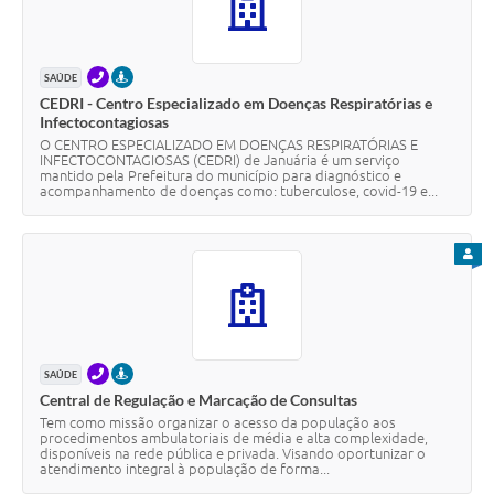
Contato
Fotos - Eventos Oficiais
TELEFONE
PRESENCIAL
SAÚDE
CEDRI - Centro Especializado em Doenças Respiratórias e
Infectocontagiosas
O CENTRO ESPECIALIZADO EM DOENÇAS RESPIRATÓRIAS E
INFECTOCONTAGIOSAS (CEDRI) de Januária é um serviço
mantido pela Prefeitura do município para diagnóstico e
acompanhamento de doenças como: tuberculose, covid-19 e...
PARA
TELEFONE
PRESENCIAL
SAÚDE
Central de Regulação e Marcação de Consultas
Tem como missão organizar o acesso da população aos
procedimentos ambulatoriais de média e alta complexidade,
disponíveis na rede pública e privada. Visando oportunizar o
atendimento integral à população de forma...