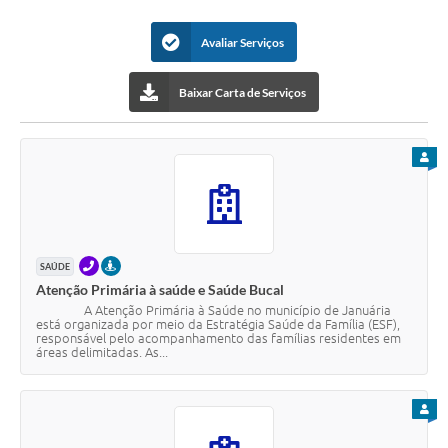
Cavernas do Peruaçu
Avaliar Serviços
Galeria de Fotos
Baixar Carta de Serviços
Galeria de Vídeos
Notícias
PARA
Links e Sites
Arquivos para Download
Diário Oficial
TELEFONE
PRESENCIAL
SAÚDE
Atenção Primária à saúde e Saúde Bucal
Links
A Atenção Primária à Saúde no município de Januária
está organizada por meio da Estratégia Saúde da Família (ESF),
responsável pelo acompanhamento das famílias residentes em
Serviços Online
áreas delimitadas. As...
Enquete
PARA
SIC