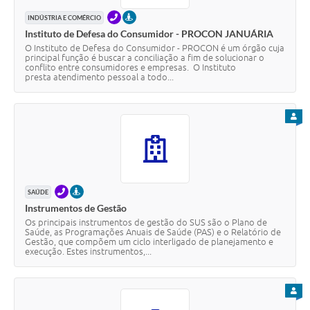
TELEFONE
PRESENCIAL
INDÚSTRIA E COMÉRCIO
Instituto de Defesa do Consumidor - PROCON JANUÁRIA
O Instituto de Defesa do Consumidor - PROCON é um órgão cuja
principal função é buscar a conciliação a fim de solucionar o
conflito entre consumidores e empresas. O Instituto
presta atendimento pessoal a todo...
PARA
TELEFONE
PRESENCIAL
SAÚDE
Instrumentos de Gestão
Os principais instrumentos de gestão do SUS são o Plano de
Saúde, as Programações Anuais de Saúde (PAS) e o Relatório de
Gestão, que compõem um ciclo interligado de planejamento e
execução. Estes instrumentos,...
PARA