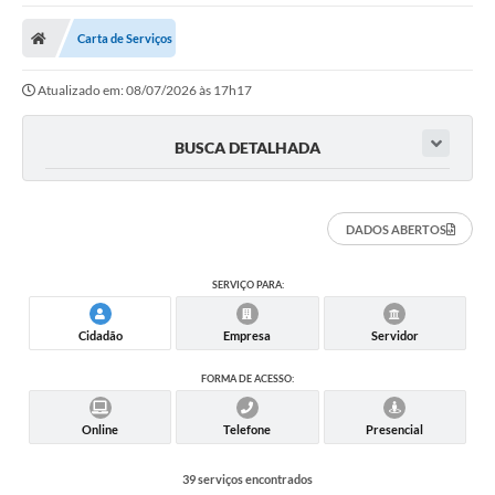
A Nossa Cidade
Carta de Serviços
Secretarias
Atualizado em: 08/07/2026 às 17h17
Editais
Tributos
BUSCA DETALHADA
Transparência Pública
Contratos
DADOS ABERTOS
Carta de Serviços
SERVIÇO PARA:
Turismo
Cidadão
Empresa
Servidor
Legislação
FORMA DE ACESSO:
Agenda
Online
Telefone
Presencial
Telefones Úteis
39 serviços encontrados
Ouvidoria