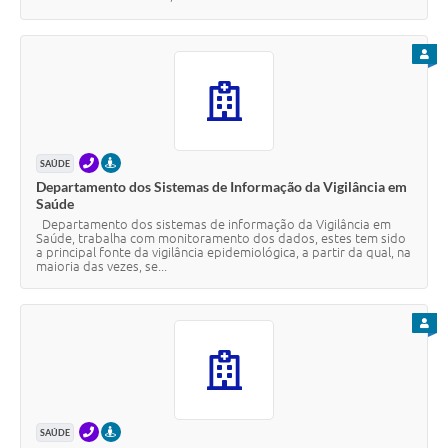
PARA
TELEFONE
PRESENCIAL
SAÚDE
Departamento dos Sistemas de Informação da Vigilância em
Saúde
Departamento dos sistemas de informação da Vigilância em
Saúde, trabalha com monitoramento dos dados, estes tem sido
a principal fonte da vigilância epidemiológica, a partir da qual, na
maioria das vezes, se...
PARA
TELEFONE
PRESENCIAL
SAÚDE