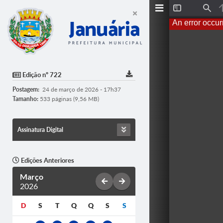
T
F
o
i
An error occur
g
n
g
d
l
e
S
i
d
Edição nº 722
e
b
Postagem:
24 de março de 2026 - 17h37
a
r
Tamanho:
533 páginas (9,56 MB)
Assinatura Digital
Edições Anteriores
Março
2026
D
S
T
Q
Q
S
S