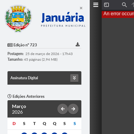
T
F
o
i
An error occur
g
n
g
d
l
e
S
i
d
Edição nº 723
e
b
Postagem:
25 de março de 2026 - 17h43
a
r
Tamanho:
45 páginas (2,94 MB)
Assinatura Digital
Edições Anteriores
Março
2026
D
S
T
Q
Q
S
S