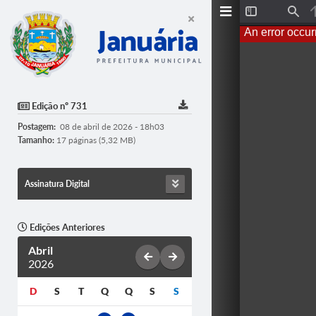
T
F
o
i
An error occur
g
n
g
d
l
e
S
i
d
Edição nº 731
e
b
Postagem:
08 de abril de 2026 - 18h03
a
r
Tamanho:
17 páginas (5,32 MB)
Assinatura Digital
Edições Anteriores
Abril
2026
D
S
T
Q
Q
S
S