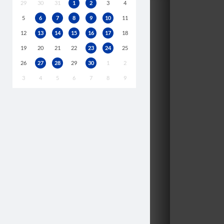
29
30
31
1
2
3
4
5
6
7
8
9
10
11
12
13
14
15
16
17
18
19
20
21
22
23
24
25
26
27
28
29
30
1
2
3
4
5
6
7
8
9