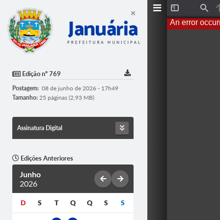
T
F
o
i
An error occur
g
n
g
d
l
e
S
i
d
Edição nº 769
e
b
Postagem:
08 de junho de 2026 - 17h49
a
r
Tamanho:
25 páginas (2,93 MB)
Assinatura Digital
Edições Anteriores
Junho
2026
D
S
T
Q
Q
S
S