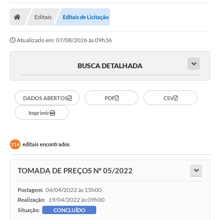
A Nossa Cidade
Editais
Editais de Licitação
Secretarias
Atualizado em: 07/08/2026 às 09h36
Editais
Tributos
BUSCA DETALHADA
Transparência Pública
DADOS ABERTOS
PDF
CSV
Contratos
Imprimir
Carta de Serviços
Turismo
editais encontrados
714
Legislação
TOMADA DE PREÇOS Nº 05/2022
Agenda
04/04/2022 às 15h00
Postagem:
Telefones Úteis
19/04/2022 às 09h00
Realização:
Situação:
CONCLUÍDO
Ouvidoria