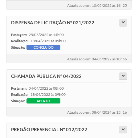
Atualizado em: 10/05/2022 às 16h25
Cavernas do Peruaçu
Galeria de Fotos
DISPENSA DE LICITAÇÃO N° 021/2022
Galeria de Vídeos
25/03/2022 às 14h00
Postagem:
18/04/2022 às 09h00
Realização:
Notícias
Situação:
CONCLUÍDO
Links e Sites
Atualizado em: 04/05/2022 às 10h56
Arquivos para Download
CHAMADA PÚBLICA Nº 04/2022
Diário Oficial
04/04/2022 às 08h00
Postagem:
Links
18/04/2022 às 09h00
Realização:
Situação:
ABERTO
Serviços Online
Atualizado em: 08/04/2024 às 15h16
Enquete
PREGÃO PRESENCIAL Nº 012/2022
SIC