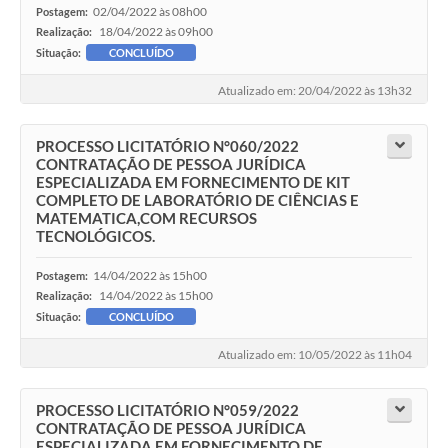
Contato
02/04/2022 às 08h00
Postagem:
18/04/2022 às 09h00
Realização:
Fotos - Eventos Oficiais
Situação:
CONCLUÍDO
Atualizado em: 20/04/2022 às 13h32
PROCESSO LICITATÓRIO N°060/2022
CONTRATAÇÃO DE PESSOA JURÍDICA
ESPECIALIZADA EM FORNECIMENTO DE KIT
COMPLETO DE LABORATÓRIO DE CIÊNCIAS E
MATEMATICA,COM RECURSOS
TECNOLÓGICOS.
14/04/2022 às 15h00
Postagem:
14/04/2022 às 15h00
Realização:
Situação:
CONCLUÍDO
Atualizado em: 10/05/2022 às 11h04
PROCESSO LICITATÓRIO N°059/2022
CONTRATAÇÃO DE PESSOA JURÍDICA
ESPECIALIZADA EM FORNECIMENTO DE