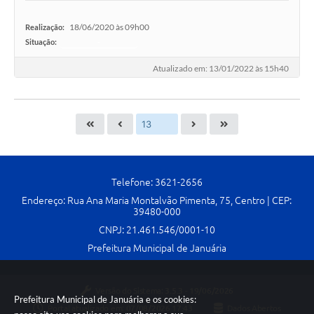
18/06/2020 às 09h00
Realização:
Situação:
-
Atualizado em: 13/01/2022 às 15h40
Telefone: 3621-2656
Endereço: Rua Ana Maria Montalvão Pimenta, 75, Centro | CEP:
39480-000
CNPJ: 21.461.546/0001-10
Prefeitura Municipal de Januária
Versão do Sistema:
3.5.3 - 19/06/2026
Prefeitura Municipal de Januária e os cookies:
Portal atualizado em:
07/08/2026 17:43
Dados Abertos