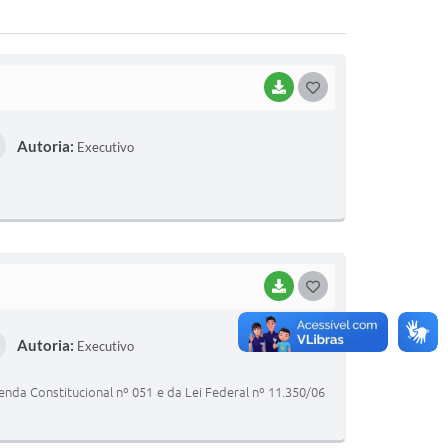
BAIXAR
G
O
Autoria:
Executivo
S
T
E
I
BAIXAR
G
O
Autoria:
Executivo
S
T
da Constitucional nº 051 e da Lei Federal nº 11.350/06
E
I