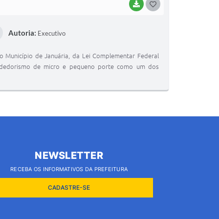
BAIXAR
G
O
Autoria:
Executivo
S
T
o Município de Januária, da Lei Complementar Federal
E
reendedorismo de micro e pequeno porte como um dos
I
NEWSLETTER
RECEBA OS INFORMATIVOS DA PREFEITURA
CADASTRE-SE