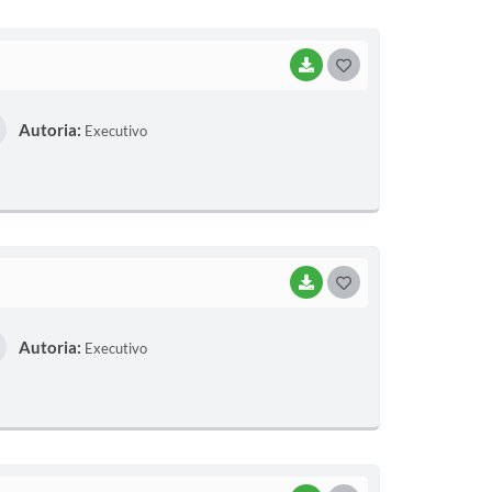
BAIXAR
G
O
Autoria:
Executivo
S
T
E
I
BAIXAR
G
O
Autoria:
Executivo
S
T
E
I