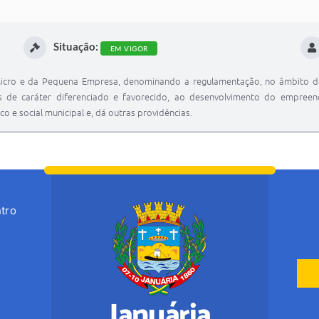
Situação:
EM VIGOR
 Micro e da Pequena Empresa, denominando a regulamentação, no âmbito d
gais de caráter diferenciado e favorecido, ao desenvolvimento do emp
e social municipal e, dá outras providências.
tro