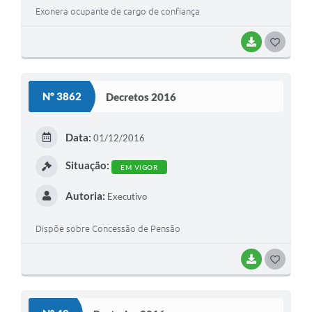
Exonera ocupante de cargo de confiança
BAIXAR
G
O
S
Nº 3862
Decretos 2016
T
E
Data:
01/12/2016
I
Situação:
EM VIGOR
Autoria:
Executivo
Dispõe sobre Concessão de Pensão
BAIXAR
G
O
S