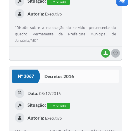
Situação:
EM VIGOR
Autoria:
Executivo
“Dispõe sobre a realocação do servidor pertencente do
quadro Permanente da Prefeitura Municipal de
Januária/MG”
BAIXAR
G
O
S
Nº 3867
Decretos 2016
T
E
Data:
08/12/2016
I
Situação:
EM VIGOR
Autoria:
Executivo