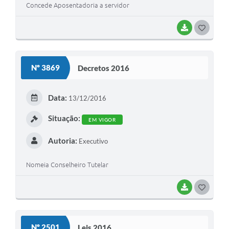
Concede Aposentadoria a servidor
BAIXAR
G
O
S
Nº 3869
Decretos 2016
T
E
Data:
13/12/2016
I
Situação:
EM VIGOR
Autoria:
Executivo
Nomeia Conselheiro Tutelar
BAIXAR
G
O
S
Nº 2501
Leis 2016