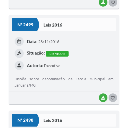
BAIXAR
G
O
S
Nº 2499
Leis 2016
T
E
Data:
28/11/2016
I
Situação:
EM VIGOR
Autoria:
Executivo
Dispõe sobre denominação de Escola Municipal em
Januária/MG
BAIXAR
G
O
S
Nº 2498
Leis 2016
T