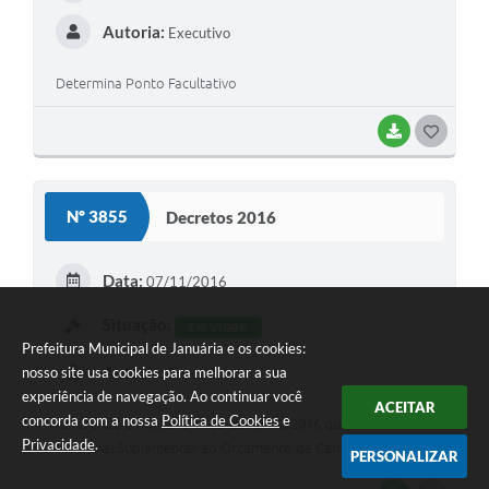
Autoria:
Executivo
Determina Ponto Facultativo
BAIXAR
G
O
S
Nº 3855
Decretos 2016
T
E
Data:
07/11/2016
I
Situação:
EM VIGOR
Prefeitura Municipal de Januária e os cookies:
Autoria:
nosso site usa cookies para melhorar a sua
Executivo
experiência de navegação. Ao continuar você
ACEITAR
concorda com a nossa
Política de Cookies
e
Referenda à Portaria nº 22 de 10/10/2016 que Abre Crédito
Privacidade
.
Adicional Suplementar ao Orçamento da Câmara Municipal
PERSONALIZAR