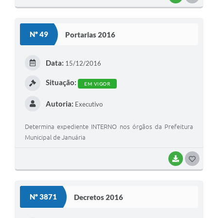
O
S
Nº 49
Portarias 2016
T
E
Data:
15/12/2016
I
Situação:
EM VIGOR
Autoria:
Executivo
Determina expediente INTERNO nos órgãos da Prefeitura
Municipal de Januária
BAIXAR
G
O
S
Nº 3871
Decretos 2016
T