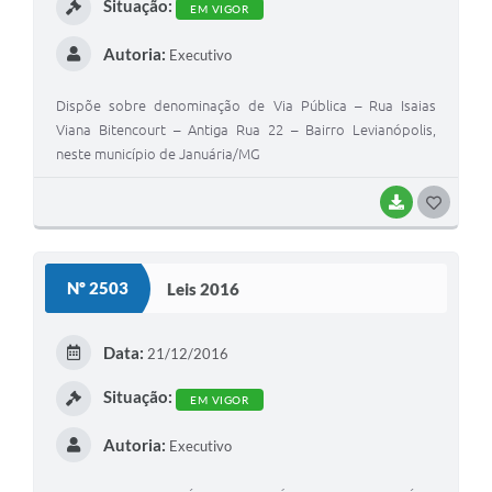
Situação:
EM VIGOR
Autoria:
Executivo
Dispõe sobre denominação de Via Pública – Rua Isaias
Viana Bitencourt – Antiga Rua 22 – Bairro Levianópolis,
neste município de Januária/MG
BAIXAR
G
O
S
Nº 2503
Leis 2016
T
E
Data:
21/12/2016
I
Situação:
EM VIGOR
Autoria:
Executivo