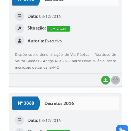
T
E
Data:
08/12/2016
I
Situação:
EM VIGOR
Autoria:
Executivo
Dispõe sobre denominação de Via Pública – Rua José de
Souza Guedes – Antiga Rua 26 – Bairro Novo Milênio, neste
município de Januária/MG
BAIXAR
G
O
S
Nº 3868
Decretos 2016
T
E
Data:
08/12/2016
I