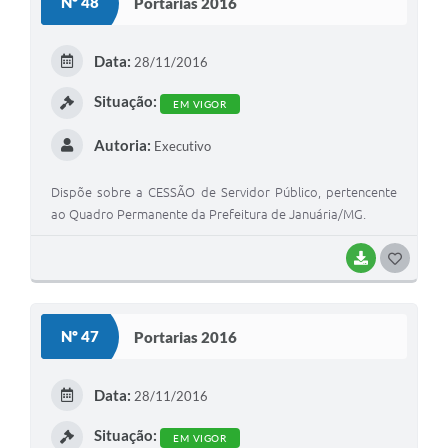
Nº 48
Portarias 2016
T
E
Data:
28/11/2016
I
Situação:
EM VIGOR
Autoria:
Executivo
Dispõe sobre a CESSÃO de Servidor Público, pertencente
ao Quadro Permanente da Prefeitura de Januária/MG.
BAIXAR
G
O
S
Nº 47
Portarias 2016
T
E
Data:
28/11/2016
I
Situação:
EM VIGOR