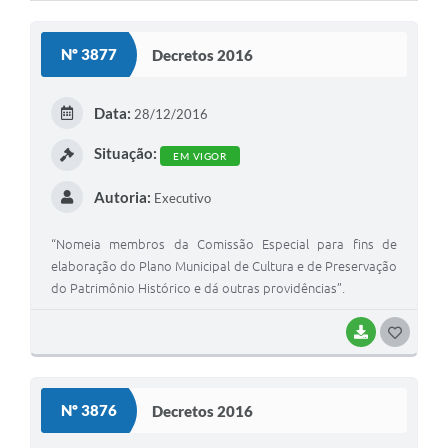
Cavernas do Peruaçu
Nº 3877
Decretos 2016
Galeria de Fotos
Galeria de Vídeos
Data:
28/12/2016
Notícias
Situação:
EM VIGOR
Links e Sites
Autoria:
Executivo
Arquivos para Download
“Nomeia membros da Comissão Especial para fins de
Diário Oficial
elaboração do Plano Municipal de Cultura e de Preservação
do Patrimônio Histórico e dá outras providências”.
Links
BAIXAR
G
Serviços Online
O
Enquete
S
Nº 3876
Decretos 2016
SIC
T