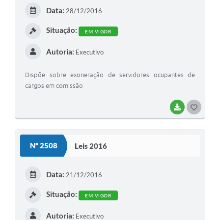
E
Contato
Data:
28/12/2016
I
Fotos - Eventos Oficiais
Situação:
EM VIGOR
Autoria:
Executivo
Dispõe sobre exoneração de servidores ocupantes de
cargos em comissão
BAIXAR
G
O
S
Nº 2508
Leis 2016
T
E
Data:
21/12/2016
I
Situação:
EM VIGOR
Autoria:
Executivo