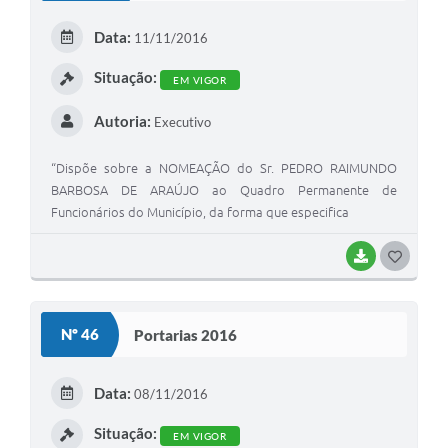
E
Data:
11/11/2016
I
Situação:
EM VIGOR
Autoria:
Executivo
“Dispõe sobre a NOMEAÇÃO do Sr. PEDRO RAIMUNDO
BARBOSA DE ARAÚJO ao Quadro Permanente de
Funcionários do Município, da forma que especifica
BAIXAR
G
O
S
Nº 46
Portarias 2016
T
E
Data:
08/11/2016
I
Situação:
EM VIGOR