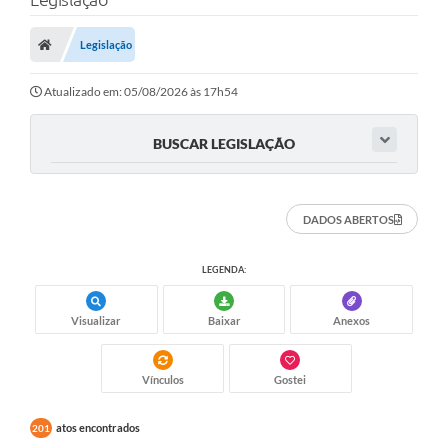
A Nossa Cidade
Secretarias
Legislação
Editais
Atualizado em: 05/08/2026 às 17h54
Tributos
BUSCAR LEGISLAÇÃO
Transparência Pública
Contratos
DADOS ABERTOS
Carta de Serviços
LEGENDA:
Turismo
Legislação
Visualizar
Baixar
Anexos
Agenda
Vínculos
Gostei
Telefones Úteis
atos encontrados
201
Ouvidoria