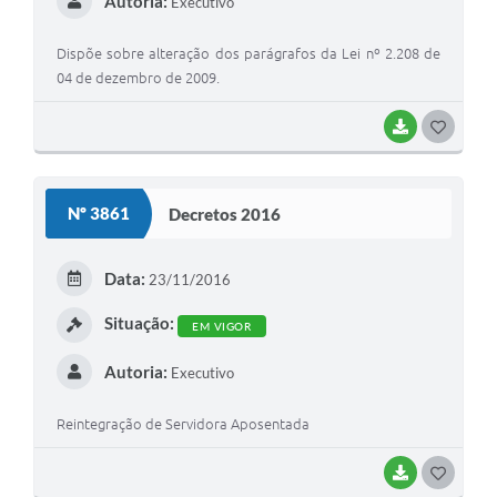
Autoria:
Executivo
Dispõe sobre alteração dos parágrafos da Lei nº 2.208 de
04 de dezembro de 2009.
BAIXAR
G
O
S
Nº 3861
Decretos 2016
T
E
Data:
23/11/2016
I
Situação:
EM VIGOR
Autoria:
Executivo
Reintegração de Servidora Aposentada
BAIXAR
G