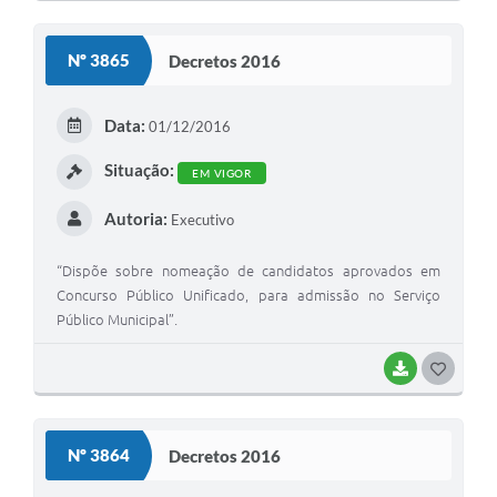
O
S
Nº 3865
Decretos 2016
T
E
Data:
01/12/2016
I
Situação:
EM VIGOR
Autoria:
Executivo
“Dispõe sobre nomeação de candidatos aprovados em
Concurso Público Unificado, para admissão no Serviço
Público Municipal”.
BAIXAR
G
O
S
Nº 3864
Decretos 2016
T