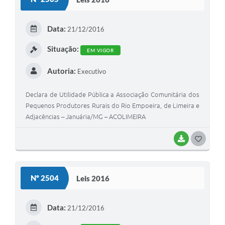
T
E
Data:
21/12/2016
I
Situação:
EM VIGOR
Autoria:
Executivo
Declara de Utilidade Pública a Associação Comunitária dos
Pequenos Produtores Rurais do Rio Empoeira, de Limeira e
Adjacências – Januária/MG – ACOLIMEIRA
BAIXAR
G
O
S
Nº 2504
Leis 2016
T
E
Data:
21/12/2016
I