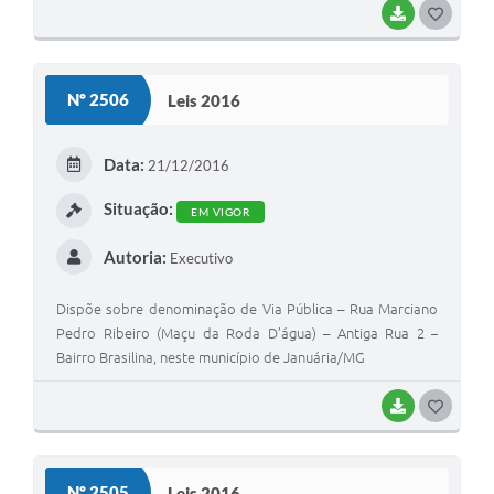
BAIXAR
G
O
S
Nº 2506
Leis 2016
T
E
Data:
21/12/2016
I
Situação:
EM VIGOR
Autoria:
Executivo
Dispõe sobre denominação de Via Pública – Rua Marciano
Pedro Ribeiro (Maçu da Roda D’água) – Antiga Rua 2 –
Bairro Brasilina, neste município de Januária/MG
BAIXAR
G
O
S
Nº 2505
Leis 2016