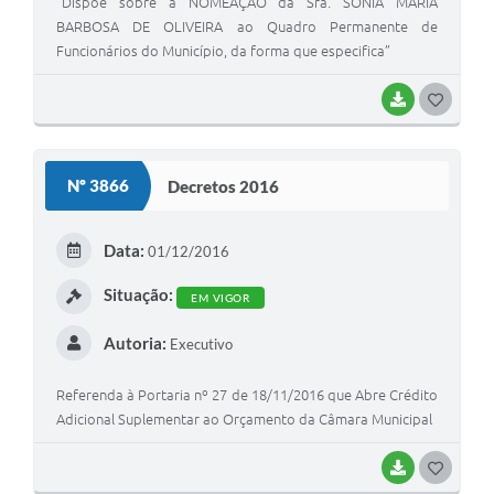
“Dispõe sobre a NOMEAÇÃO da Sra. SÔNIA MARIA
BARBOSA DE OLIVEIRA ao Quadro Permanente de
Funcionários do Município, da forma que especifica”
BAIXAR
G
O
S
Nº 3866
Decretos 2016
T
E
Data:
01/12/2016
I
Situação:
EM VIGOR
Autoria:
Executivo
Referenda à Portaria nº 27 de 18/11/2016 que Abre Crédito
Adicional Suplementar ao Orçamento da Câmara Municipal
BAIXAR
G