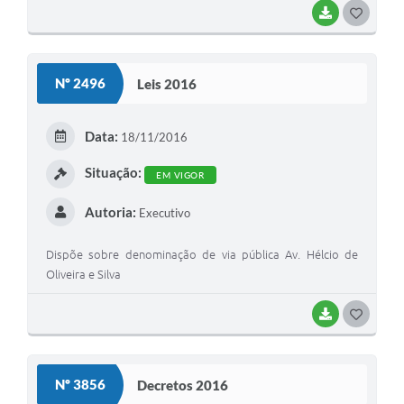
BAIXAR
G
O
S
Nº 2496
Leis 2016
T
E
Data:
18/11/2016
I
Situação:
EM VIGOR
Autoria:
Executivo
Dispõe sobre denominação de via pública Av. Hélcio de
Oliveira e Silva
BAIXAR
G
O
S
Nº 3856
Decretos 2016
T