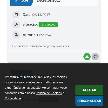
Nº 4034
Decretos 2017
T
E
Data:
09/11/2017
I
Situação:
EM VIGOR
Autoria:
Executivo
Exonera ocupante de cargo de confiança
BAIXAR
G
O
S
Nº 4033
Decretos 2017
Prefeitura Municipal de Januária e os cookies:
T
nosso site usa cookies para melhorar a sua
E
experiência de navegação. Ao continuar você
Data:
07/11/2017
ACEITAR
concorda com a nossa
Política de Cookies
e
I
Privacidade
.
Situação:
EM VIGOR
PERSONALIZAR