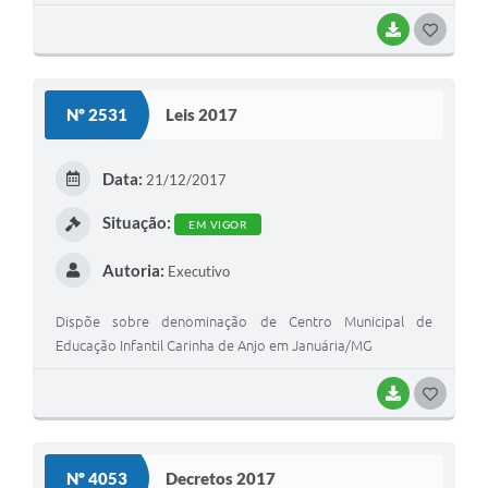
BAIXAR
G
O
S
Nº 2531
Leis 2017
T
E
Data:
21/12/2017
I
Situação:
EM VIGOR
Autoria:
Executivo
Dispõe sobre denominação de Centro Municipal de
Educação Infantil Carinha de Anjo em Januária/MG
BAIXAR
G
O
S
Nº 4053
Decretos 2017