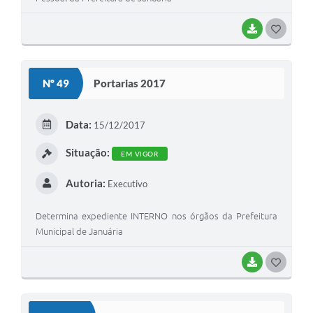
BAIXAR
G
O
S
Nº 49
Portarias 2017
T
E
Data:
15/12/2017
I
Situação:
EM VIGOR
Autoria:
Executivo
Determina expediente INTERNO nos órgãos da Prefeitura
Municipal de Januária
BAIXAR
G
O
S