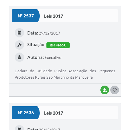
Cavernas do Peruaçu
Nº 2537
Leis 2017
Galeria de Fotos
Galeria de Vídeos
Data:
29/12/2017
Notícias
Situação:
EM VIGOR
Links e Sites
Autoria:
Executivo
Arquivos para Download
Declara de Utilidade Pública Associação dos Pequenos
Diário Oficial
Produtores Rurais São Martinho da Mangueira
Links
BAIXAR
G
Serviços Online
O
S
Enquete
Nº 2536
Leis 2017
T
SIC
E
Data: