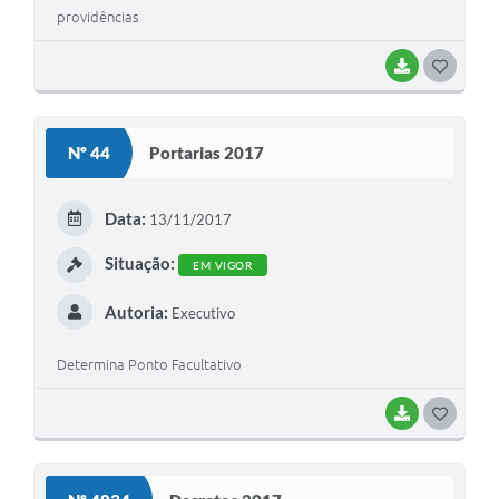
providências
BAIXAR
G
O
S
Nº 44
Portarias 2017
T
E
Data:
13/11/2017
I
Situação:
EM VIGOR
Autoria:
Executivo
Determina Ponto Facultativo
BAIXAR
G
O
S