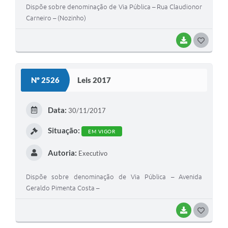
Dispõe sobre denominação de Via Pública – Rua Claudionor
Carneiro – (Nozinho)
BAIXAR
G
O
S
Nº 2526
Leis 2017
T
E
Data:
30/11/2017
I
Situação:
EM VIGOR
Autoria:
Executivo
Dispõe sobre denominação de Via Pública – Avenida
Geraldo Pimenta Costa –
BAIXAR
G
O