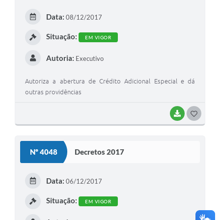
E
Data:
08/12/2017
I
Situação:
EM VIGOR
Autoria:
Executivo
Autoriza a abertura de Crédito Adicional Especial e dá
outras providências
BAIXAR
G
O
S
Nº 4048
Decretos 2017
T
E
Data:
06/12/2017
I
Situação:
EM VIGOR