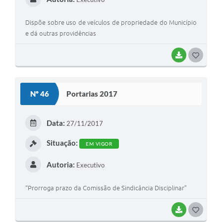
Dispõe sobre uso de veículos de propriedade do Município
e dá outras providências
BAIXAR
G
O
S
Nº 46
Portarias 2017
T
E
Data:
27/11/2017
I
Situação:
EM VIGOR
Autoria:
Executivo
“Prorroga prazo da Comissão de Sindicância Disciplinar”
BAIXAR
G