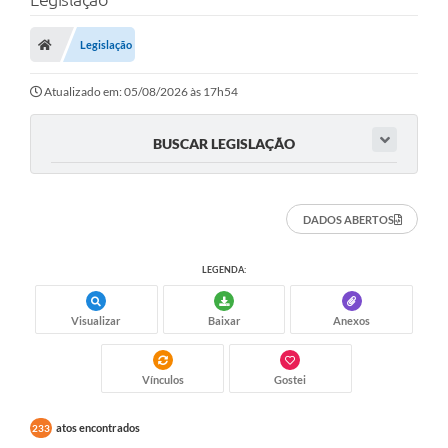
A Nossa Cidade
Secretarias
Legislação
Editais
Atualizado em: 05/08/2026 às 17h54
Tributos
BUSCAR LEGISLAÇÃO
Transparência Pública
Contratos
DADOS ABERTOS
Carta de Serviços
LEGENDA:
Turismo
Legislação
Visualizar
Baixar
Anexos
Agenda
Vínculos
Gostei
Telefones Úteis
atos encontrados
233
Ouvidoria