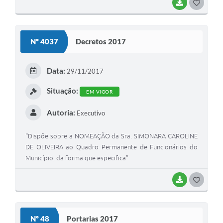
BAIXAR
G
O
S
Nº 4037
Decretos 2017
T
E
Data:
29/11/2017
I
Situação:
EM VIGOR
Autoria:
Executivo
“Dispõe sobre a NOMEAÇÃO da Sra. SIMONARA CAROLINE
DE OLIVEIRA ao Quadro Permanente de Funcionários do
Município, da forma que especifica”
BAIXAR
G
O
S
Nº 48
Portarias 2017