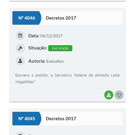
O
S
Nº 4046
Decretos 2017
T
E
Data:
06/12/2017
I
Situação:
EM VIGOR
Autoria:
Executivo
Exonera a pedido, a Servidora “Adlene de Almeida Leite
Magalhães”
BAIXAR
G
O
S
Nº 4045
Decretos 2017
T
E