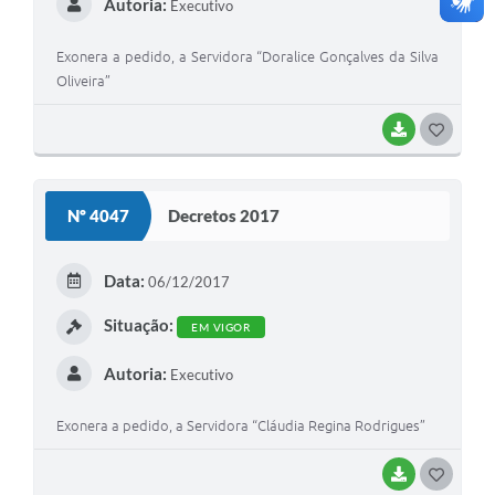
Autoria:
Executivo
Exonera a pedido, a Servidora “Doralice Gonçalves da Silva
Oliveira”
BAIXAR
G
O
S
Nº 4047
Decretos 2017
T
E
Data:
06/12/2017
I
Situação:
EM VIGOR
Autoria:
Executivo
Exonera a pedido, a Servidora “Cláudia Regina Rodrigues”
BAIXAR
G