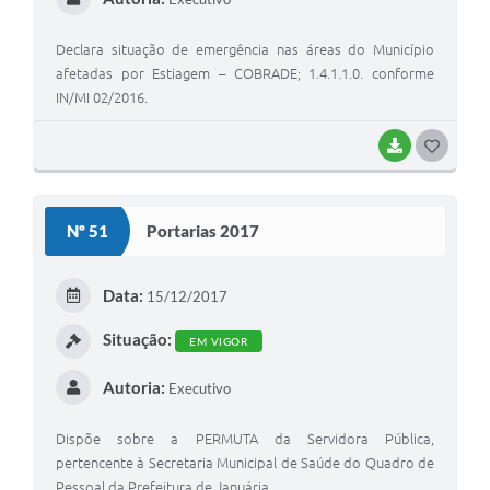
Declara situação de emergência nas áreas do Município
afetadas por Estiagem – COBRADE; 1.4.1.1.0. conforme
IN/MI 02/2016.
BAIXAR
G
O
S
Nº 51
Portarias 2017
T
E
Data:
15/12/2017
I
Situação:
EM VIGOR
Autoria:
Executivo
Dispõe sobre a PERMUTA da Servidora Pública,
pertencente à Secretaria Municipal de Saúde do Quadro de
Pessoal da Prefeitura de Januária