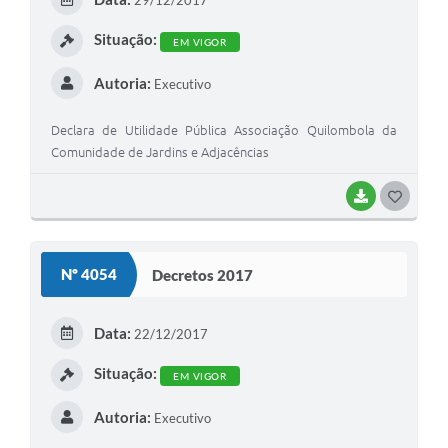
29/12/2017
Contato
I
Situação:
EM VIGOR
Fotos - Eventos Oficiais
Autoria:
Executivo
Declara de Utilidade Pública Associação Quilombola da
Comunidade de Jardins e Adjacências
BAIXAR
G
O
S
Nº 4054
Decretos 2017
T
E
Data:
22/12/2017
I
Situação:
EM VIGOR
Autoria:
Executivo