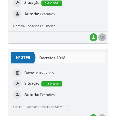
Situação:
EM VIGOR
Autoria:
Executivo
Nomeia Conselheiro Tutelar
BAIXAR
G
O
S
Nº 3795
Decretos 2016
T
E
Data:
01/06/2016
I
Situação:
EM VIGOR
Autoria:
Executivo
Concede Aposentadoria ao Servidor