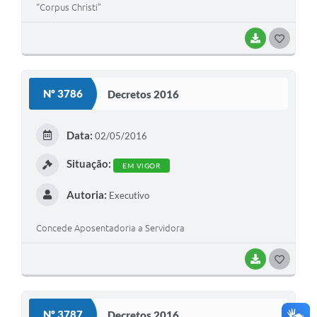
“Corpus Christi”
BAIXAR
G
O
S
Nº 3786
Decretos 2016
T
E
Data:
02/05/2016
I
Situação:
EM VIGOR
Autoria:
Executivo
Concede Aposentadoria a Servidora
BAIXAR
G
O
S
Nº 3787
Decretos 2016