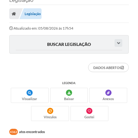
A Nossa Cidade
Secretarias
Legislação
Editais
Atualizado em: 05/08/2026 às 17h54
Tributos
BUSCAR LEGISLAÇÃO
Transparência Pública
Contratos
DADOS ABERTOS
Carta de Serviços
LEGENDA:
Turismo
Legislação
Visualizar
Baixar
Anexos
Agenda
Vínculos
Gostei
Telefones Úteis
atos encontrados
4362
Ouvidoria