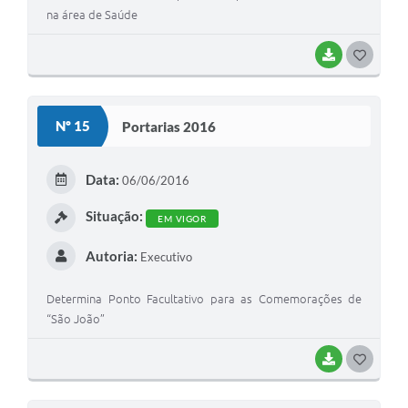
na área de Saúde
BAIXAR
G
O
S
Nº 15
Portarias 2016
T
E
Data:
06/06/2016
I
Situação:
EM VIGOR
Autoria:
Executivo
Determina Ponto Facultativo para as Comemorações de
“São João”
BAIXAR
G
O