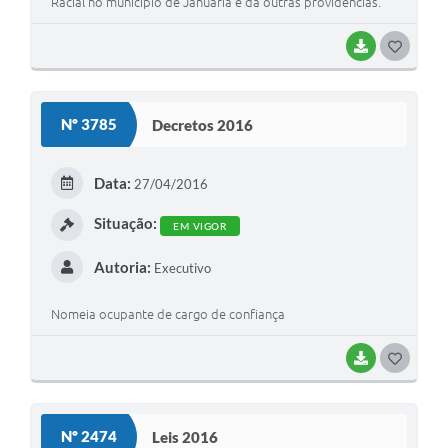
Racial no município de Januária e dá outras providências.
BAIXAR
G
O
S
Nº 3785
Decretos 2016
T
E
Data:
27/04/2016
I
Situação:
EM VIGOR
Autoria:
Executivo
Nomeia ocupante de cargo de confiança
BAIXAR
G
O
S
Nº 2474
Leis 2016