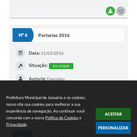
BAIXAR
G
O
S
Nº 6
Portarias 2016
T
E
Data:
21/03/2016
I
Situação:
EM VIGOR
Autoria:
Executivo
Nomeia Tesoureiros responsáveis pelas contas bancárias
Prefeitura Municipal de Januária e os cookies:
na área de Saúde
nosso site usa cookies para melhorar a sua
experiência de navegação. Ao continuar você
BAIXAR
G
ACEITAR
concorda com a nossa
Política de Cookies
e
O
Privacidade
.
PERSONALIZAR
S