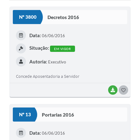
Cavernas do Peruaçu
Nº 3800
Decretos 2016
Galeria de Fotos
Galeria de Vídeos
Data:
06/06/2016
Notícias
Situação:
EM VIGOR
Links e Sites
Autoria:
Executivo
Arquivos para Download
Concede Aposentadoria a Servidor
Diário Oficial
BAIXAR
G
Links
O
Serviços Online
S
Nº 13
Portarias 2016
Enquete
T
E
SIC
Data:
06/06/2016
I