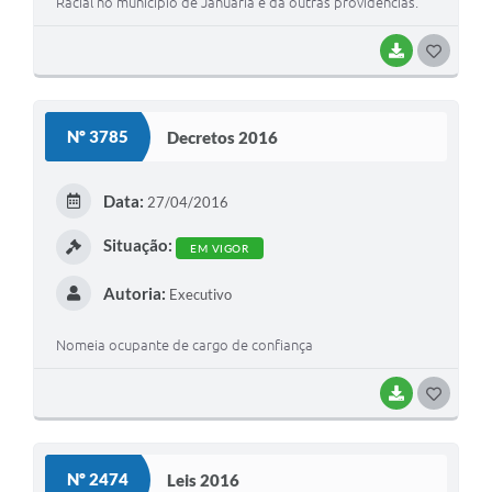
Racial no município de Januária e dá outras providências.
BAIXAR
G
O
S
Nº 3785
Decretos 2016
T
E
Data:
27/04/2016
I
Situação:
EM VIGOR
Autoria:
Executivo
Nomeia ocupante de cargo de confiança
BAIXAR
G
O
S
Nº 2474
Leis 2016