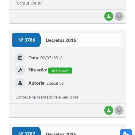
“Corpus Christi”
BAIXAR
G
O
S
Nº 3786
Decretos 2016
T
E
Data:
02/05/2016
I
Situação:
EM VIGOR
Autoria:
Executivo
Concede Aposentadoria a Servidora
BAIXAR
G
O
S
Nº 3787
Decretos 2016