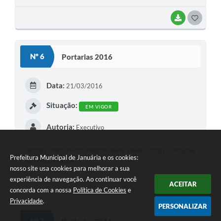
BAIXAR
G
O
S
Nº 6
Portarias 2016
T
E
Data:
21/03/2016
I
Situação:
EM VIGOR
Autoria:
Executivo
Nomeia Tesoureiros responsáveis pelas contas bancárias
Prefeitura Municipal de Januária e os cookies:
na área de Saúde
nosso site usa cookies para melhorar a sua
experiência de navegação. Ao continuar você
BAIXAR
G
ACEITAR
concorda com a nossa
Política de Cookies
e
O
Privacidade
.
PERSONALIZAR
S