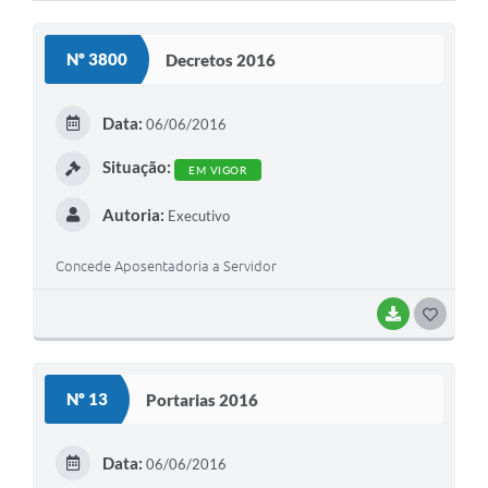
Cavernas do Peruaçu
Nº 3800
Decretos 2016
Galeria de Fotos
Galeria de Vídeos
Data:
06/06/2016
Notícias
Situação:
EM VIGOR
Links e Sites
Autoria:
Executivo
Arquivos para Download
Concede Aposentadoria a Servidor
Diário Oficial
BAIXAR
G
Links
O
Serviços Online
S
Nº 13
Portarias 2016
Enquete
T
E
SIC
Data:
06/06/2016
I