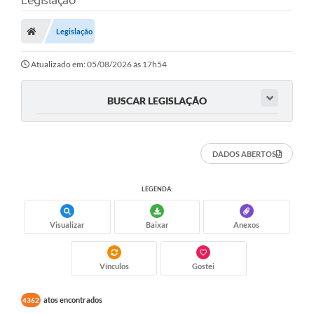
A Nossa Cidade
Secretarias
Legislação
Editais
Atualizado em: 05/08/2026 às 17h54
Tributos
BUSCAR LEGISLAÇÃO
Transparência Pública
Contratos
DADOS ABERTOS
Carta de Serviços
LEGENDA:
Turismo
Legislação
Visualizar
Baixar
Anexos
Agenda
Vínculos
Gostei
Telefones Úteis
atos encontrados
4362
Ouvidoria