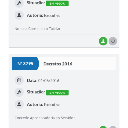
Situação:
EM VIGOR
Autoria:
Executivo
Nomeia Conselheiro Tutelar
BAIXAR
G
O
S
Nº 3795
Decretos 2016
T
E
Data:
01/06/2016
I
Situação:
EM VIGOR
Autoria:
Executivo
Concede Aposentadoria ao Servidor