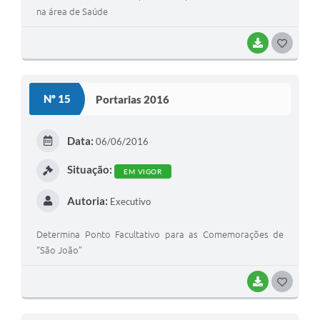
na área de Saúde
BAIXAR
G
O
S
Nº 15
Portarias 2016
T
E
Data:
06/06/2016
I
Situação:
EM VIGOR
Autoria:
Executivo
Determina Ponto Facultativo para as Comemorações de
“São João”
BAIXAR
G
O