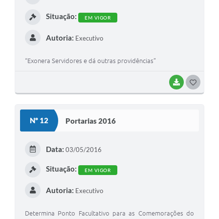
I
Situação:
EM VIGOR
Autoria:
Executivo
“Exonera Servidores e dá outras providências”
BAIXAR
G
O
S
Nº 12
Portarias 2016
T
E
Data:
03/05/2016
I
Situação:
EM VIGOR
Autoria:
Executivo
Determina Ponto Facultativo para as Comemorações do