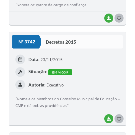
Exonera ocupante de cargo de confiança
BAIXAR
G
O
S
Nº 3742
Decretos 2015
T
E
Data:
23/11/2015
I
Situação:
EM VIGOR
Autoria:
Executivo
“Nomeia os Membros do Conselho Municipal de Educação –
CME e dá outras providências”
BAIXAR
G
O