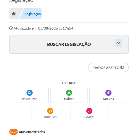
A Nossa Cidade
Secretarias
Legislação
Editais
Atualizado em: 05/08/2026 às 17h54
Tributos
BUSCAR LEGISLAÇÃO
Transparência Pública
Contratos
DADOS ABERTOS
Carta de Serviços
LEGENDA:
Turismo
Legislação
Visualizar
Baixar
Anexos
Agenda
Vínculos
Gostei
Telefones Úteis
atos encontrados
4296
Ouvidoria