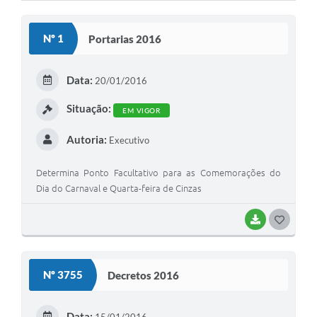
Cavernas do Peruaçu
Nº 1
Portarias 2016
Galeria de Fotos
Galeria de Vídeos
Data:
20/01/2016
Notícias
Situação:
EM VIGOR
Links e Sites
Autoria:
Executivo
Arquivos para Download
Determina Ponto Facultativo para as Comemorações do
Diário Oficial
Dia do Carnaval e Quarta-feira de Cinzas
Links
BAIXAR
G
Serviços Online
O
S
Enquete
Nº 3755
Decretos 2016
T
SIC
E
Data: