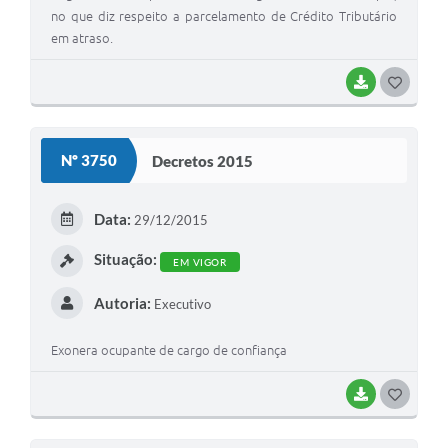
no que diz respeito a parcelamento de Crédito Tributário
em atraso.
BAIXAR
G
O
S
Nº 3750
Decretos 2015
T
E
Data:
29/12/2015
I
Situação:
EM VIGOR
Autoria:
Executivo
Exonera ocupante de cargo de confiança
BAIXAR
G
O