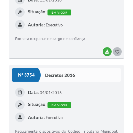
15/01/2016
Contato
I
Situação:
EM VIGOR
Fotos - Eventos Oficiais
Autoria:
Executivo
Exonera ocupante de cargo de confiança
BAIXAR
G
O
S
Nº 3754
Decretos 2016
T
E
Data:
04/01/2016
I
Situação:
EM VIGOR
Autoria:
Executivo
Regulamenta dispositivos do Código Tributário Municipal,