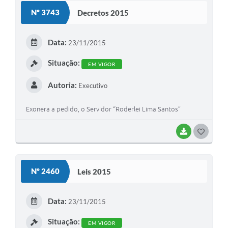
S
Nº 3743
Decretos 2015
T
E
Data:
23/11/2015
I
Situação:
EM VIGOR
Autoria:
Executivo
Exonera a pedido, o Servidor “Roderlei Lima Santos”
BAIXAR
G
O
S
Nº 2460
Leis 2015
T
E
Data:
23/11/2015
I
Situação:
EM VIGOR