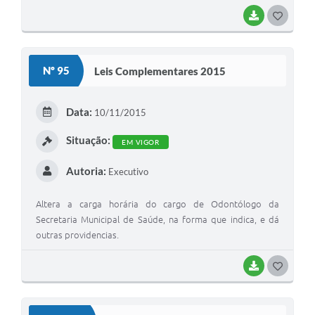
BAIXAR
G
O
S
Nº 95
Leis Complementares 2015
T
E
Data:
10/11/2015
I
Situação:
EM VIGOR
Autoria:
Executivo
Altera a carga horária do cargo de Odontólogo da
Secretaria Municipal de Saúde, na forma que indica, e dá
outras providencias.
BAIXAR
G
O
S