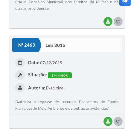
Cria o Conselho Municipal dos Direitos da Mulher e dá
outras providencias
BAIXAR
G
O
S
Nº 2463
Leis 2015
T
E
Data:
07/12/2015
I
Situação:
EM VIGOR
Autoria:
Executivo
“Autoriza o repasse de recursos financeiros do Fundo
Municipal de Meio Ambiente e dá outras providencias”
BAIXAR
G
O