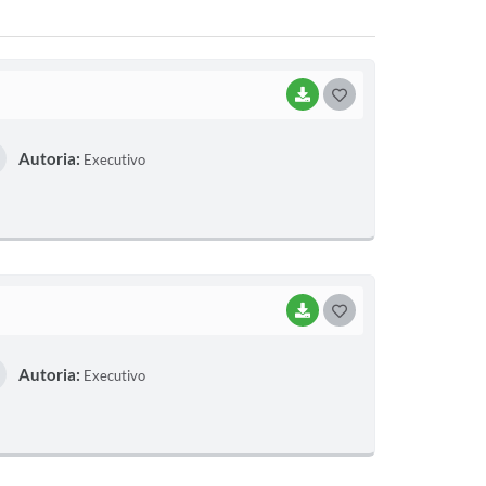
BAIXAR
G
O
Autoria:
Executivo
S
T
E
I
BAIXAR
G
O
Autoria:
Executivo
S
T
E
I