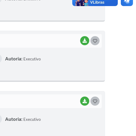
T
E
I
BAIXAR
G
O
Autoria:
Executivo
S
T
E
I
BAIXAR
G
O
Autoria:
Executivo
S
T