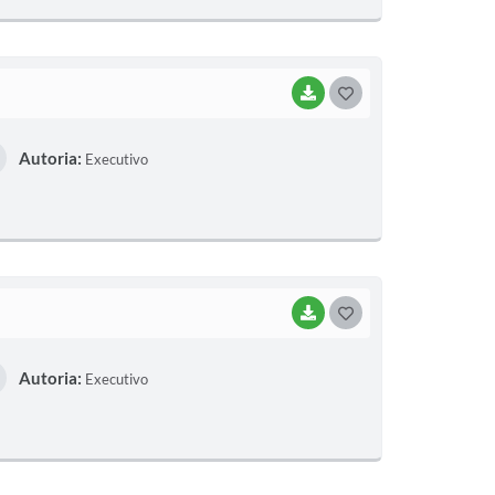
E
I
BAIXAR
G
O
Autoria:
Executivo
S
T
E
I
BAIXAR
G
O
Autoria:
Executivo
S
T
E
I