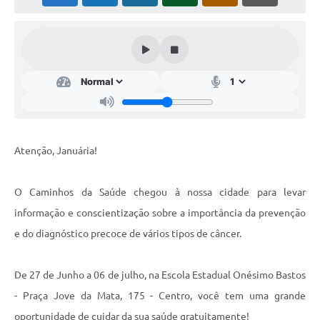
Cavernas do Peruaçu
Galeria de Fotos
Galeria de Vídeos
Notícias
Links e Sites
Atenção, Januária!
Arquivos para Download
Diário Oficial
O Caminhos da Saúde chegou à nossa cidade para levar
informação e conscientização sobre a importância da prevenção
Links
e do diagnóstico precoce de vários tipos de câncer.
Serviços Online
Enquete
De 27 de Junho a 06 de julho, na Escola Estadual Onésimo Bastos
- Praça Jove da Mata, 175 - Centro, você tem uma grande
SIC
oportunidade de cuidar da sua saúde gratuitamente!