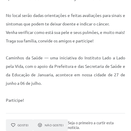
Contato
Fotos - Eventos Oficiais
No local serão dadas orientações e feitas avaliações para sinais e
sintomas que podem te deixar doente e indicar o câncer.
Venha verificar como está sua pele e seus pulmões, e muito mais!
Traga sua família, convide os amigos e participe!
Caminhos da Saúde — uma iniciativa do Instituto Lado a Lado
pela Vida, com o apoio da Prefeitura e das Secretaria de Saúde e
da Educação de Januaria, acontece em nossa cidade de 27 de
junho a 06 de julho.
Participe!
Seja o primeiro a curtir esta
GOSTEI
NÃO GOSTEI
notícia.