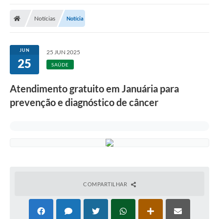
A Nossa Cidade
Notícias
Notícia
Secretarias
Editais
JUN
25 JUN 2025
25
Tributos
SAÚDE
Transparência Pública
Atendimento gratuito em Januária para
Contratos
prevenção e diagnóstico de câncer
Carta de Serviços
Turismo
Legislação
Agenda
COMPARTILHAR
Telefones Úteis
Ouvidoria