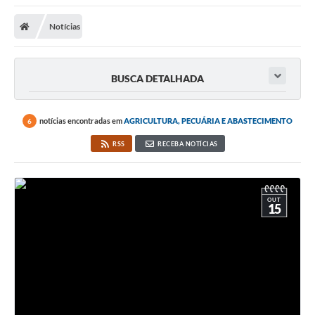
A Nossa Cidade
Notícias
Secretarias
Editais
BUSCA DETALHADA
Tributos
Transparência Pública
notícias encontradas em
AGRICULTURA, PECUÁRIA E ABASTECIMENTO
6
Contratos
RSS
RECEBA NOTÍCIAS
Carta de Serviços
Turismo
OUT
15
Legislação
Agenda
Telefones Úteis
Ouvidoria