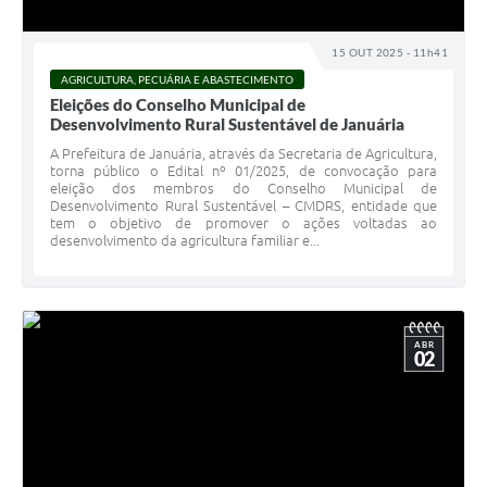
Cavernas do Peruaçu
15 OUT 2025 - 11h41
Galeria de Fotos
AGRICULTURA, PECUÁRIA E ABASTECIMENTO
Eleições do Conselho Municipal de
Galeria de Vídeos
Desenvolvimento Rural Sustentável de Januária
A Prefeitura de Januária, através da Secretaria de Agricultura,
Notícias
torna público o Edital nº 01/2025, de convocação para
eleição dos membros do Conselho Municipal de
Links e Sites
Desenvolvimento Rural Sustentável – CMDRS, entidade que
tem o objetivo de promover o ações voltadas ao
desenvolvimento da agricultura familiar e...
Arquivos para Download
Diário Oficial
Links
ABR
02
Serviços Online
Enquete
SIC