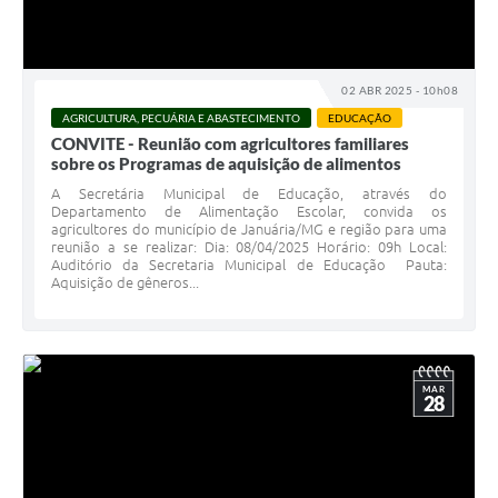
Contato
Fotos - Eventos Oficiais
02 ABR 2025 - 10h08
AGRICULTURA, PECUÁRIA E ABASTECIMENTO
EDUCAÇÃO
CONVITE - Reunião com agricultores familiares
sobre os Programas de aquisição de alimentos
A Secretária Municipal de Educação, através do
Departamento de Alimentação Escolar, convida os
agricultores do município de Januária/MG e região para uma
reunião a se realizar: Dia: 08/04/2025 Horário: 09h Local:
Auditório da Secretaria Municipal de Educação Pauta:
Aquisição de gêneros...
MAR
28