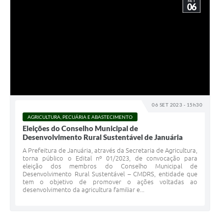
SET
06
06 SET 2023 - 15h30
AGRICULTURA, PECUÁRIA E ABASTECIMENTO
Eleições do Conselho Municipal de
Desenvolvimento Rural Sustentável de Januária
A Prefeitura de Januária, através da Secretaria de Agricultura,
torna público o Edital nº 01/2023, de convocação para
eleição dos membros do Conselho Municipal de
Desenvolvimento Rural Sustentável – CMDRS, entidade que
tem o objetivo de promover o ações voltadas ao
desenvolvimento da agricultura familiar e...