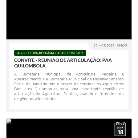
25 MAR 2024 - 09h55
AGRICULTURA, PECUÁRIA E ABASTECIMENTO
CONVITE - REUNIÃO DE ARTICULAÇÃO: PAA
QUILOMBOLA
A Secretaria Municipal de Agricultura, Pecuária e
Abastecimento e a Secretaria Municipal de Desenvolvimento
Social de Januária têm o prazer de convidar os Agricultores
Familiares Quilombolas para uma importante reunião de
articulação da Agricultura Familiar, visando o fornecimento
de gêneros alimentícios...
DEZ
18