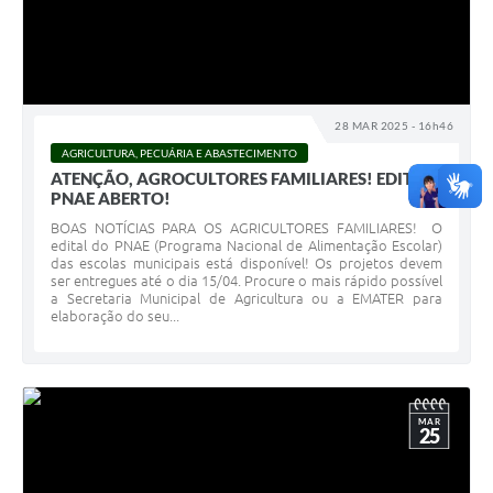
28 MAR 2025 - 16h46
AGRICULTURA, PECUÁRIA E ABASTECIMENTO
ATENÇÃO, AGROCULTORES FAMILIARES! EDITAL
PNAE ABERTO!
BOAS NOTÍCIAS PARA OS AGRICULTORES FAMILIARES! O
edital do PNAE (Programa Nacional de Alimentação Escolar)
das escolas municipais está disponível! Os projetos devem
ser entregues até o dia 15/04. Procure o mais rápido possível
a Secretaria Municipal de Agricultura ou a EMATER para
elaboração do seu...
MAR
25