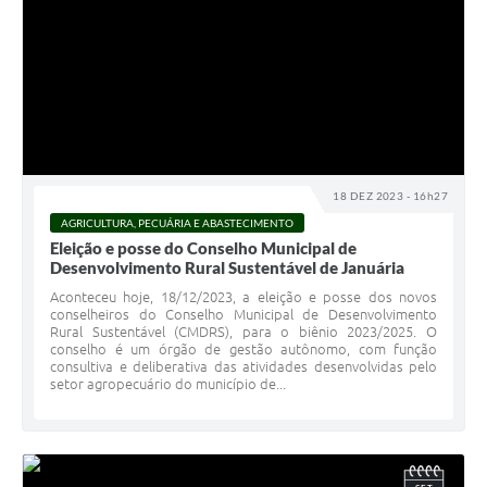
18 DEZ 2023 - 16h27
AGRICULTURA, PECUÁRIA E ABASTECIMENTO
Eleição e posse do Conselho Municipal de
Desenvolvimento Rural Sustentável de Januária
Aconteceu hoje, 18/12/2023, a eleição e posse dos novos
conselheiros do Conselho Municipal de Desenvolvimento
Rural Sustentável (CMDRS), para o biênio 2023/2025. O
conselho é um órgão de gestão autônomo, com função
consultiva e deliberativa das atividades desenvolvidas pelo
setor agropecuário do município de...