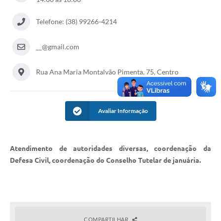
Cavernas do Peruaçu
Telefone: (38) 99266-4214
Galeria de Fotos
__@gmail.com
Galeria de Vídeos
Rua Ana Maria Montalvão Pimenta, 75, Centro
Notícias
Links e Sites
Arquivos para Download
Avaliar Informação
Diário Oficial
Atendimento de autoridades diversas, coordenação da
Links
Defesa Civil, coordenação do Conselho Tutelar de januária.
Serviços Online
Enquete
SIC
COMPARTILHAR