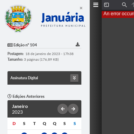
T
F
o
i
An error occur
g
n
g
d
l
e
S
i
d
Edição nº 104
e
b
Postagem:
18 de janeiro de 2023 - 17h38
a
r
Tamanho:
3 páginas (176,89 KB)
Assinatura Digital
Edições Anteriores
Janeiro
2023
D
S
T
Q
Q
S
S