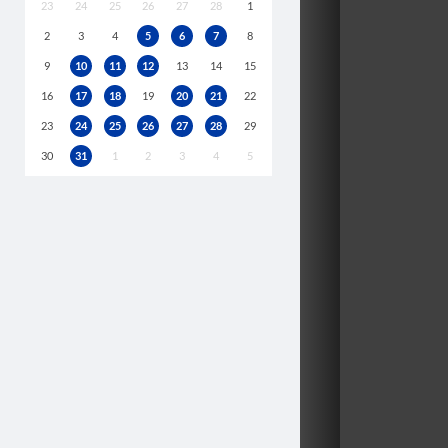
23
24
25
26
27
28
1
2
3
4
5
6
7
8
9
10
11
12
13
14
15
16
17
18
19
20
21
22
23
24
25
26
27
28
29
30
31
1
2
3
4
5