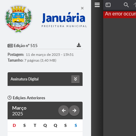
T
F
o
i
An error occur
g
n
g
d
l
e
S
i
d
Edição nº 515
e
b
Postagem:
11 de março de 2025 - 15h51
a
r
Tamanho:
7 páginas (3,40 MB)
Assinatura Digital
Edições Anteriores
Março
2025
D
S
T
Q
Q
S
S