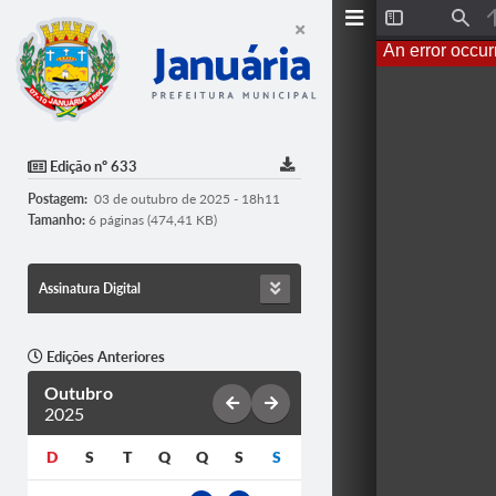
T
F
o
i
An error occur
g
n
g
d
l
e
S
i
d
Edição nº 633
e
b
Postagem:
03 de outubro de 2025 - 18h11
a
r
Tamanho:
6 páginas (474,41 KB)
Assinatura Digital
Edições Anteriores
Outubro
2025
D
S
T
Q
Q
S
S