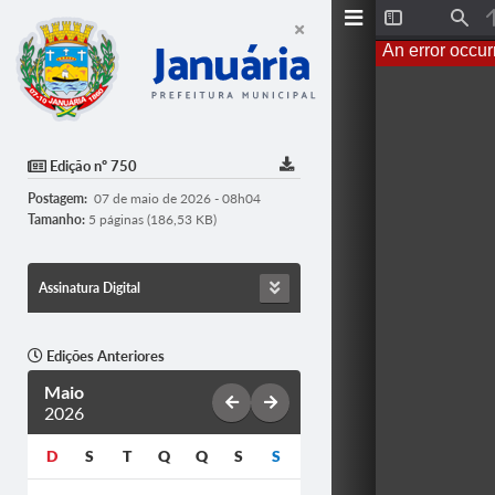
T
F
o
i
An error occur
g
n
g
d
l
e
S
i
d
Edição nº 750
e
b
Postagem:
07 de maio de 2026 - 08h04
a
r
Tamanho:
5 páginas (186,53 KB)
Assinatura Digital
Edições Anteriores
Maio
2026
D
S
T
Q
Q
S
S