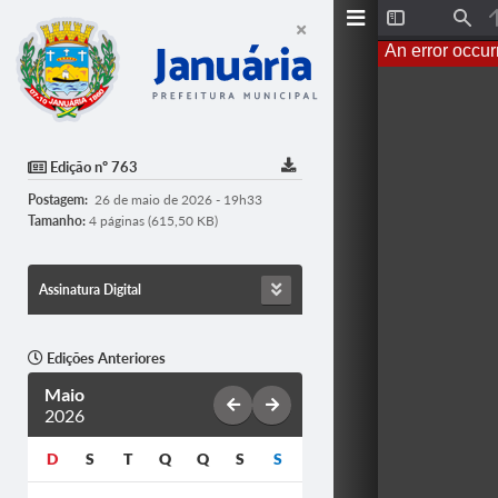
T
F
o
i
An error occur
g
n
g
d
l
e
S
i
d
Edição nº 763
e
b
Postagem:
26 de maio de 2026 - 19h33
a
r
Tamanho:
4 páginas (615,50 KB)
Assinatura Digital
Edições Anteriores
Maio
2026
D
S
T
Q
Q
S
S