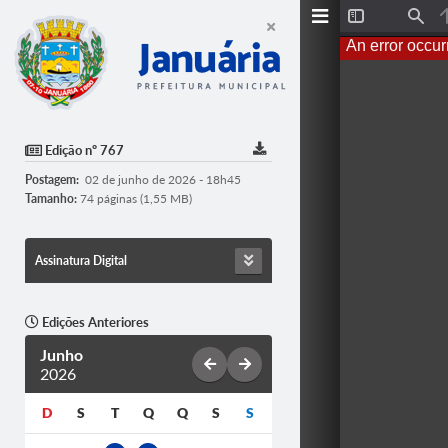
T
F
o
i
An error occur
g
n
g
d
l
e
S
i
d
Edição nº 767
e
b
Postagem:
02 de junho de 2026 - 18h45
a
r
Tamanho:
74 páginas (1,55 MB)
Assinatura Digital
Edições Anteriores
Junho
2026
D
S
T
Q
Q
S
S