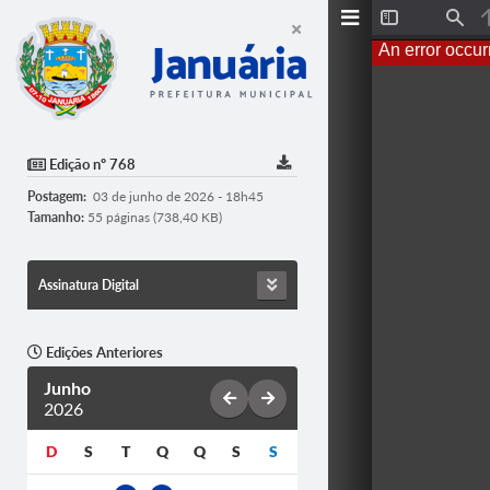
T
F
o
i
An error occur
g
n
g
d
l
e
S
i
d
Edição nº 768
e
b
Postagem:
03 de junho de 2026 - 18h45
a
r
Tamanho:
55 páginas (738,40 KB)
Assinatura Digital
Edições Anteriores
Junho
2026
D
S
T
Q
Q
S
S