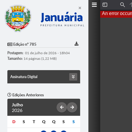
T
F
o
i
An error occur
g
n
g
d
l
e
S
i
d
Edição nº 785
e
b
Postagem:
01 de julho de 2026 - 18h04
a
r
Tamanho:
14 páginas (1,22 MB)
Assinatura Digital
Edições Anteriores
Julho
2026
D
S
T
Q
Q
S
S