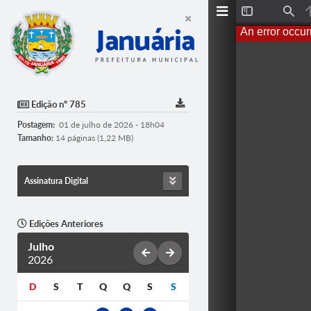
T
F
o
i
An error occur
g
n
g
d
l
e
S
i
d
Edição nº 785
e
b
Postagem:
01 de julho de 2026 - 18h04
a
r
Tamanho:
14 páginas (1,22 MB)
Assinatura Digital
Edições Anteriores
Julho
2026
D
S
T
Q
Q
S
S