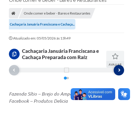
A Nossa Cidade
Secretarias
Onde comer e beber - Bares e Restaurantes
Cachaçaria Januária Franciscana e Cachaça...
Editais
Tributos
Atualizado em: 05/05/2026 às 13h49
Transparência Pública
Cachaçaria Januária Franciscana e
Cachaça Preparada com Raíz
Contratos
AVALIAR
Carta de Serviços
Turismo
Fazenda Sítio – Brejo do Amparo
Legislação
Facebook – Produtos Delicia
Agenda
Telefones Úteis
Ouvidoria