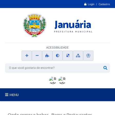
Login / Cadastro
ACESSIBILIDADE
MENU
Principal
Onde comer e beber - Bares e Restaurantes