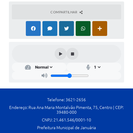
Cavernas do Peruaçu
COMPARTILHAR
Galeria de Fotos
Galeria de Vídeos
Notícias
Links e Sites
Arquivos para Download
Diário Oficial
Links
Telefone: 3621-2656
Serviços Online
Endereço: Rua Ana Maria Montalvão Pimenta, 75, Centro | CEP:
39480-000
Enquete
CNPJ: 21.461.546/0001-10
SIC
Prefeitura Municipal de Januária