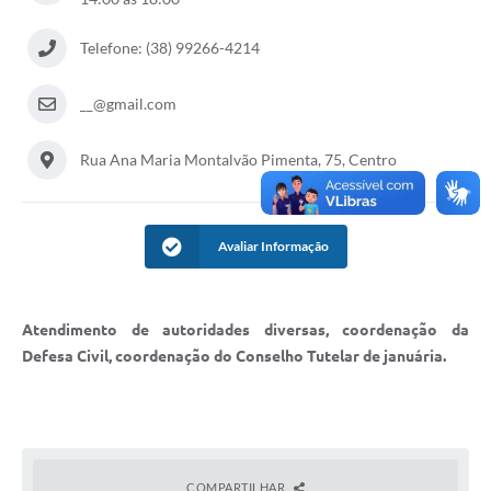
Cavernas do Peruaçu
Telefone: (38) 99266-4214
Galeria de Fotos
__@gmail.com
Galeria de Vídeos
Rua Ana Maria Montalvão Pimenta, 75, Centro
Notícias
Links e Sites
Arquivos para Download
Avaliar Informação
Diário Oficial
Atendimento de autoridades diversas, coordenação da
Links
Defesa Civil, coordenação do Conselho Tutelar de januária.
Serviços Online
Enquete
SIC
COMPARTILHAR