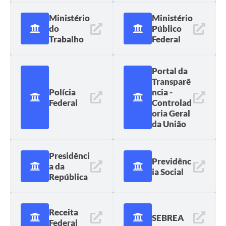
Ministério
Ministério
do
Público
Trabalho
Federal
Portal da
Transparê
Polícia
ncia -
Federal
Controlad
oria Geral
da União
Presidênci
Previdênc
a da
ia Social
República
Receita
SEBREA
Federal