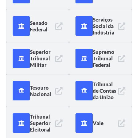
Serviços
Senado
Social da
Federal
Indústria
Superior
Supremo
Tribunal
Tribunal
Militar
Federal
Tribunal
Tesouro
de Contas
Nacional
da União
Tribunal
Superior
Vale
Eleitoral