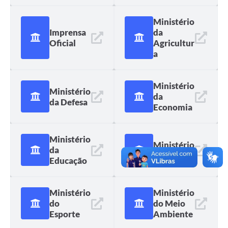
Contato
Ministério
Fotos - Eventos Oficiais
Imprensa
da
Oficial
Agricultur
a
Ministério
Ministério
da
da Defesa
Economia
Ministério
Ministério
da
da Saúde
Educação
Ministério
Ministério
do
do Meio
Esporte
Ambiente