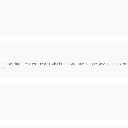
L
entar-se, durante o horário de trabalho de cada vínculo que possua com o P
onsultas...
L