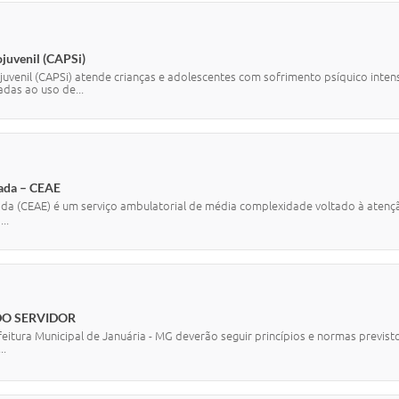
ojuvenil (CAPSi)
juvenil (CAPSi) atende crianças e adolescentes com sofrimento psíquico inte
adas ao uso de...
zada – CEAE
da (CEAE) é um serviço ambulatorial de média complexidade voltado à atenção
..
DO SERVIDOR
feitura Municipal de Januária - MG deverão seguir princípios e normas previst
..