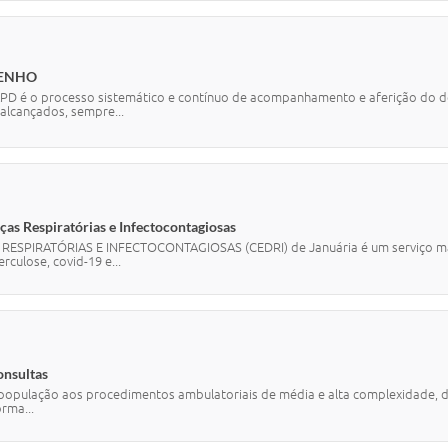
PENHO
APD é o processo sistemático e contínuo de acompanhamento e aferição do 
alcançados, sempre...
as Respiratórias e Infectocontagiosas
PIRATÓRIAS E INFECTOCONTAGIOSAS (CEDRI) de Januária é um serviço manti
ulose, covid-19 e...
onsultas
opulação aos procedimentos ambulatoriais de média e alta complexidade, dis
rma...