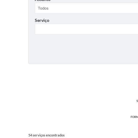
Serviço
S
FORM
54 serviços encontrados