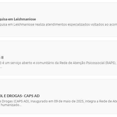
quisa em Leishmaniose
uisa em Leishmaniose realiza atendimentos especializados voltados ao acom
 II
II) é um serviço aberto e comunitário da Rede de Atenção Psicossocial (RAP
..
COOL E DROGAS- CAPS AD
 e Drogas (CAPS AD), inaugurado em 09 de maio de 2025, integra a Rede de At
 humanizado...