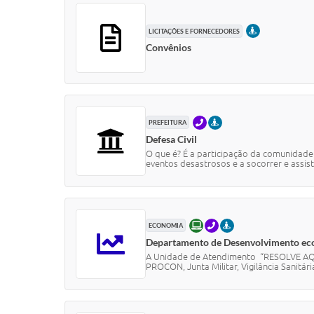
PRESENCIAL
LICITAÇÕES E FORNECEDORES
Convênios
TELEFONE
PRESENCIAL
PREFEITURA
Defesa Civil
O que é? É a participação da comunidade
eventos desastrosos e a socorrer e assistir
ONLINE
TELEFONE
PRESENCIAL
ECONOMIA
Departamento de Desenvolvimento e
A Unidade de Atendimento “RESOLVE AQUI”
PROCON, Junta Militar, Vigilância Sanitária