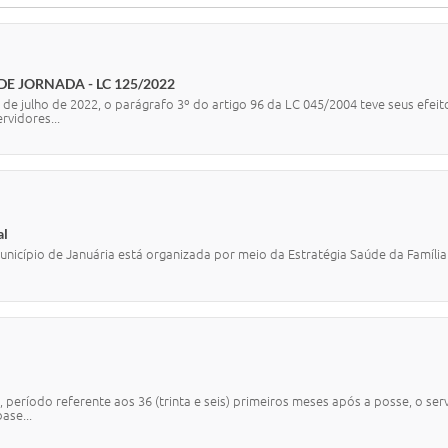
 JORNADA - LC 125/2022
de julho de 2022, o parágrafo 3º do artigo 96 da LC 045/2004 teve seus efe
rvidores...
al
io de Januária está organizada por meio da Estratégia Saúde da Família 
 período referente aos 36 (trinta e seis) primeiros meses após a posse, o se
ase...