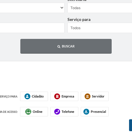
Serviço para
BUSCAR
Cidadão
Empresa
Servidor
ERVIÇO PARA:
Online
Telefone
Presencial
A DE ACESSO: