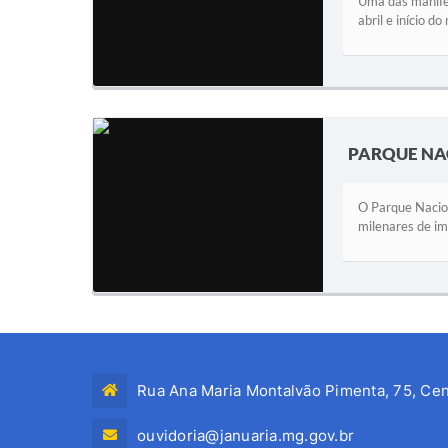
Uma das manifes
abril e início 
PARQUE NA
O Parque Nacion
milenares de im
Rua Ana Maria Montalvão Pimenta, 75, Cen
ouvidoria@januaria.mg.gov.br