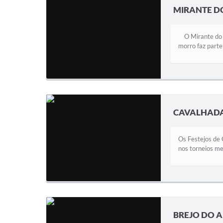
MIRANTE D
O Mirante do Br
morro faz parte
CAVALHADA
Os Festejos de 
nos torneios me
BREJO DO A