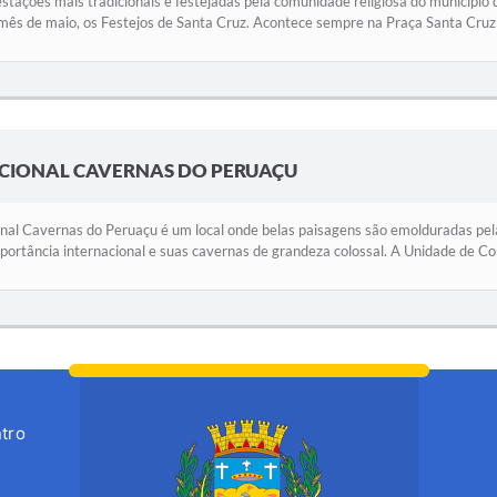
tações mais tradicionais e festejadas pela comunidade religiosa do município 
do mês de maio, os Festejos de Santa Cruz. Acontece sempre na Praça Santa Cruz (
CIONAL CAVERNAS DO PERUAÇU
al Cavernas do Peruaçu é um local onde belas paisagens são emolduradas pela 
portância internacional e suas cavernas de grandeza colossal. A Unidade de Co
tro