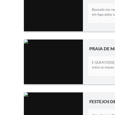
Baseado nos reg
em fuga pelos s
PRAIA DE M
E QUEM DISSE Q
entre os meses 
FESTEJOS D