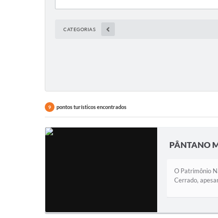
CATEGORIAS
pontos turísticos encontrados
9
PÂNTANO M
O Patrimônio Na
Cerrado, apesar