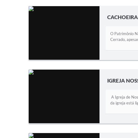
CACHOEIRA
O Patrimônio Na
Cerrado, apesar
IGREJA NO
A Igreja de Nos
da igreja está l