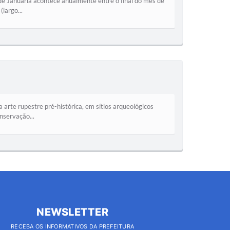
de Januária acontece anualmente entre o final do mês de
largo...
arte rupestre pré-histórica, em sítios arqueológicos
nservação...
NEWSLETTER
RECEBA OS INFORMATIVOS DA PREFEITURA