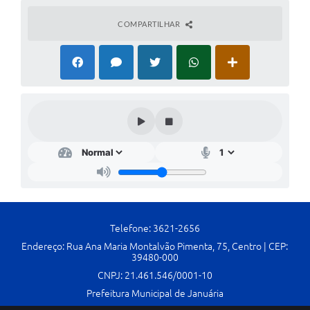
Cavernas do Peruaçu
COMPARTILHAR
Galeria de Fotos
Galeria de Vídeos
Notícias
Links e Sites
Arquivos para Download
Diário Oficial
Links
Telefone: 3621-2656
Serviços Online
Endereço: Rua Ana Maria Montalvão Pimenta, 75, Centro | CEP:
39480-000
Enquete
CNPJ: 21.461.546/0001-10
SIC
Prefeitura Municipal de Januária