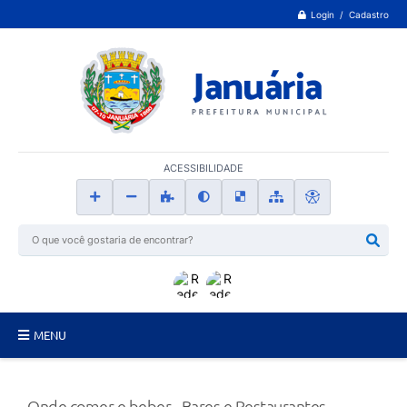
Login / Cadastro
ACESSIBILIDADE
MENU
Principal
Onde comer e beber - Bares e Restaurantes