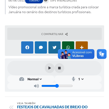
06/06/2022
TURISMO
1591 VISUALIZAÇÕES
Vídeo promocional sobre a marca turística criada para colocar
Cavernas do Peruaçu
Januária no cenário dos destinos turísticos profissionais.
Galeria de Fotos
Galeria de Vídeos
COMPARTILHAR
Notícias
Links e Sites
Arquivos para Download
Diário Oficial
Links
Serviços Online
Enquete
SIC
VEJA TAMBÉM
FESTEJOS DE CAVALHADAS DE BREJO DO