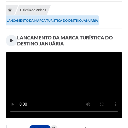
A Nossa Cidade
Galeria de Vídeos
Secretarias
LANÇAMENTO DA MARCA TURÍSTICA DO DESTINO JANUÁRIA
Editais
Tributos
LANÇAMENTO DA MARCA TURÍSTICA DO
DESTINO JANUÁRIA
Transparência Pública
Contratos
Carta de Serviços
Turismo
Legislação
Agenda
Telefones Úteis
Ouvidoria