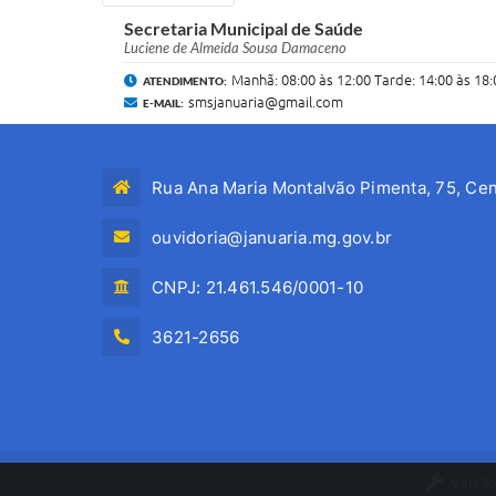
Secretaria Municipal de Saúde
Luciene de Almeida Sousa Damaceno
Manhã: 08:00 às 12:00 Tarde: 14:00 às 18:
ATENDIMENTO:
smsjanuaria@gmail.com
E-MAIL:
Rua Ana Maria Montalvão Pimenta, 75, Cen
ouvidoria@januaria.mg.gov.br
CNPJ: 21.461.546/0001-10
3621-2656
Versão