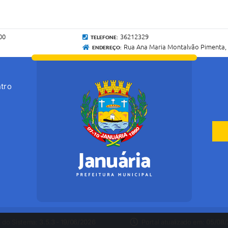
00
36212329
TELEFONE:
Rua Ana Maria Montalvão Pimenta, 
ENDEREÇO:
tro
 do Sistema:
3.5.3 - 19/06/2026
Portal atualizado em:
05/08/