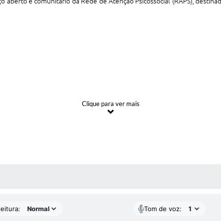
o aberto e comunitário da Rede de Atenção Psicossocial (RAPS), destin
Clique para ver mais
 Saúde em 22 de dezembro de 2017, atendendo Januária e Pedras de Maria
fermeiro, Psicólogo, Assistente Social, Farmacêutico.
 MÍDIAS
eitura:
Tom de voz: