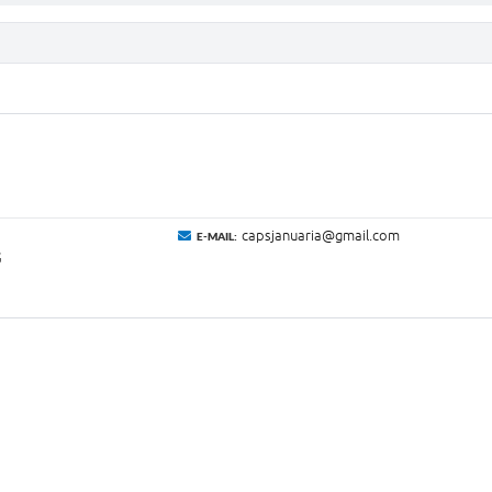
capsjanuaria@gmail.com
E-MAIL:
G