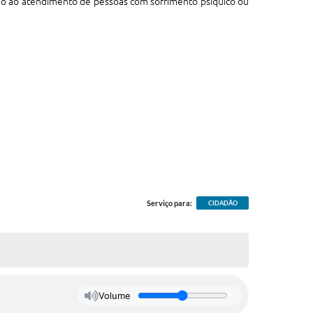
ado ao atendimento de pessoas com sofrimento psíquico ou
 da Cruz.
Serviço para:
CIDADÃO
Volume