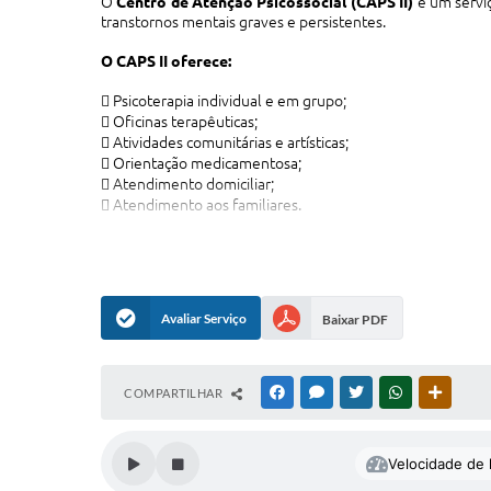
O
Centro de Atenção Psicossocial (CAPS II)
é um serviç
transtornos mentais graves e persistentes.
O CAPS II oferece:
 Psicoterapia individual e em grupo;
 Oficinas terapêuticas;
 Atividades comunitárias e artísticas;
 Orientação medicamentosa;
 Atendimento domiciliar;
 Atendimento aos familiares.
O CAPS II de Januária foi credenciado pelo Ministério da
Profissionais:
Médico Psiquiatra, Médico Clínico Geral, En
Avaliar Serviço
Baixar PDF
COMPARTILHAR
FACEBOOK
MESSENGER
TWITTER
WHATSAPP
OUTRAS
Velocidade de l