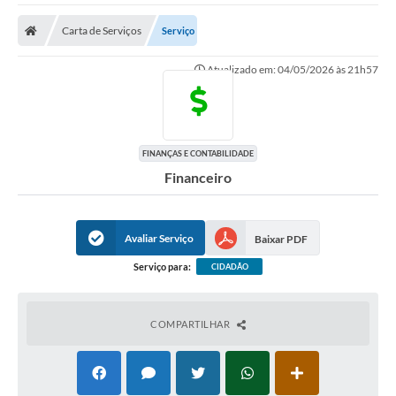
A Nossa Cidade
Carta de Serviços
Serviço
Secretarias
Atualizado em: 04/05/2026 às 21h57
Editais
Tributos
Transparência Pública
FINANÇAS E CONTABILIDADE
Financeiro
Contratos
Carta de Serviços
Avaliar Serviço
Baixar PDF
Turismo
Serviço para:
CIDADÃO
Legislação
Agenda
COMPARTILHAR
Telefones Úteis
Ouvidoria