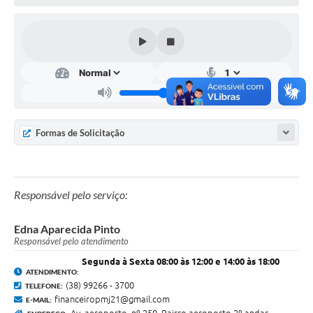
Cavernas do Peruaçu
Galeria de Fotos
Galeria de Vídeos
Notícias
Links e Sites
Formas de Solicitação
Arquivos para Download
Diário Oficial
Responsável pelo serviço:
Links
Edna Aparecida Pinto
Serviços Online
Responsável pelo atendimento
Segunda à Sexta 08:00 às 12:00 e 14:00 às 18:00
Enquete
ATENDIMENTO:
(38) 99266 - 3700
TELEFONE:
SIC
financeiropmj21@gmail.com
E-MAIL:
Av. aeroporto, nº 250, Bairro aeroporto 2º andar