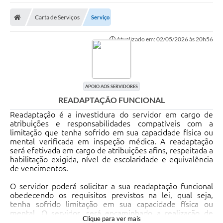
A Nossa Cidade
Carta de Serviços
Serviço
Secretarias
Atualizado em: 02/05/2026 às 20h56
Editais
Tributos
Transparência Pública
APOIO AOS SERVIDORES
READAPTAÇÃO FUNCIONAL
Contratos
Readaptação é a investidura do servidor em cargo de
Carta de Serviços
atribuições e responsabilidades compatíveis com a
limitação que tenha sofrido em sua capacidade física ou
Turismo
mental verificada em inspeção médica. A readaptação
será efetivada em cargo de atribuições afins, respeitada a
habilitação exigida, nível de escolaridade e equivalência
Legislação
de vencimentos.
Agenda
O servidor poderá solicitar a sua readaptação funcional
obedecendo os requisitos previstos na lei, qual seja,
Telefones Úteis
tenha sofrido limitação em sua capacidade física ou
mental. O servidor, será encaminhado a realização de
Ouvidoria
Clique para ver mais
perícia médica oficial que irá diagnosticar a necessidade