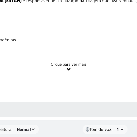
al (SRTAN)
é responsável pela realização da Triagem Auditiva Neonatal
ngênitas.
Clique para ver mais
 MÍDIAS
eitura:
Tom de voz: