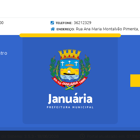
00
36212329
TELEFONE:
Rua Ana Maria Montalvão Pimenta, 
ENDEREÇO:
tro
 do Sistema:
3.5.3 - 19/06/2026
Portal atualizado em:
07/08/