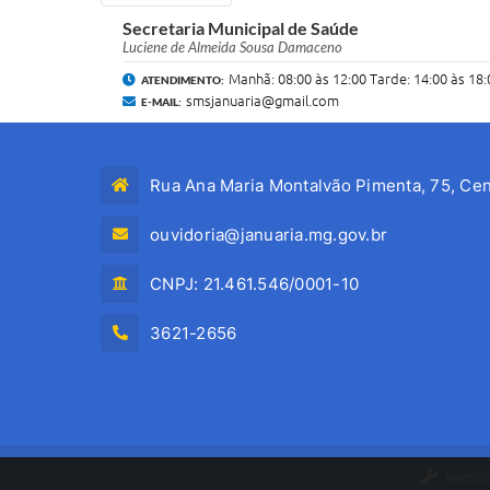
Secretaria Municipal de Saúde
Luciene de Almeida Sousa Damaceno
Manhã: 08:00 às 12:00 Tarde: 14:00 às 18:
ATENDIMENTO:
smsjanuaria@gmail.com
E-MAIL:
Rua Ana Maria Montalvão Pimenta, 75, Cen
ouvidoria@januaria.mg.gov.br
CNPJ: 21.461.546/0001-10
3621-2656
Versão