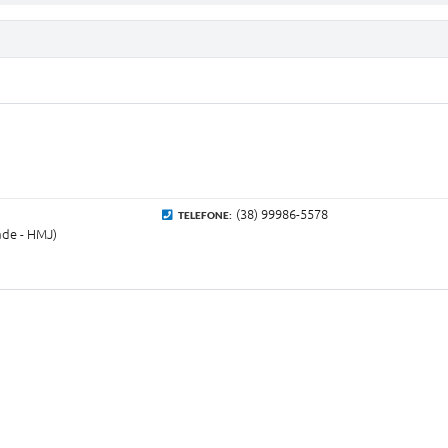
(38) 99986-5578
TELEFONE:
ade - HMJ)