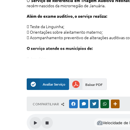
O
Serviço de Referência em Triagem Auditiva Neonat
recém-nascidos da microrregião de Januária.
Além do exame auditivo, o serviço realiza:
 Teste da Linguinha;
 Orientações sobre aleitamento materno;
 Acompanhamento preventivo de alterações auditivas co
O serviço atende os municípios de:
 Januária;
 Bonito de Minas;
 Cônego Marinho;
 Itacarambi;
 Pedras de Maria da Cruz.
Avaliar Serviço
Baixar PDF
Profissionais:
Fonoaudiólogo
COMPARTILHAR
FACEBOOK
MESSENGER
TWITTER
WHATSAPP
OUTRAS
Velocidade de l