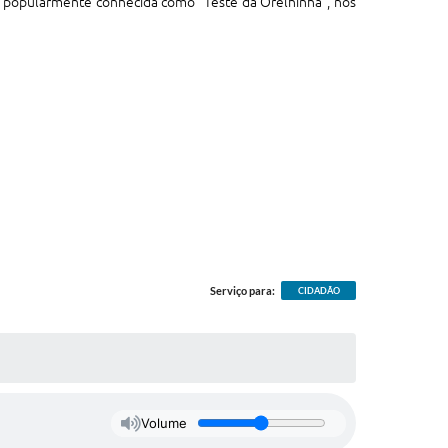
, popularmente conhecida como “Teste da Orelhinha”, nos
Serviço para:
CIDADÃO
Volume