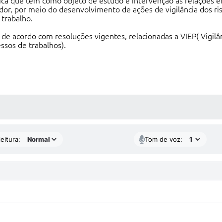
a que tem como objeto de estudo e intervenção as relações ent
dor, por meio do desenvolvimento de ações de vigilância dos r
 trabalho.
de acordo com resoluções vigentes, relacionadas a VIEP( Vigilâ
ssos de trabalhos).
 MÍDIAS
eitura:
Tom de voz: