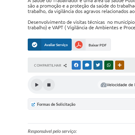
A Saúde do Trabalhador é uma área da Saúde Públic
são a promoção e a proteção da saúde do trabalha
trabalho, da vigilância dos agravos relacionados ao
Desenvolvimento de visitas técnicas no município 
trabalho) e VAPT ( Vigilância de Ambientes e Proce
Avaliar Serviço
Baixar PDF
COMPARTILHAR
FACEBOOK
MESSENGER
TWITTER
WHATSAPP
OUTRAS
Velocidade de l
Formas de Solicitação
Responsável pelo serviço: