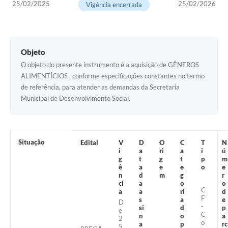
25/02/2025
25/02/2026
Vigência encerrada
Cavernas do Peruaçu
Galeria de Fotos
Objeto
Galeria de Vídeos
O objeto do presente instrumento é a aquisição de GÊNEROS
Notícias
ALIMENTÍCIOS , conforme especificações constantes no termo
de referência, para atender as demandas da Secretaria
Links e Sites
Municipal de Desenvolvimento Social.
Arquivos para Download
Diário Oficial
Situação
Edital
V
D
O
C
T
N
i
a
ri
a
i
ú
Links
g
t
g
t
p
m
ê
a
e
e
o
e
Serviços Online
n
d
m
g
r
ci
a
o
o
C
a
a
ri
d
Enquete
F
s
a
e
D
-
si
d
p
e
SIC
C
n
o
a
2
o
a
p
rc
5