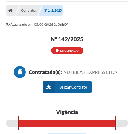
A Nossa Cidade
Contratos
Nº 142/2025
Secretarias
Atualizado em: 05/05/2026 às 06h09
Editais
Tributos
Nº 142/2025
Transparência Pública
ENCERRADO
Contratos
Contratada(s):
NUTRILAR EXPRESS LTDA
Carta de Serviços
Turismo
Baixar Contrato
Legislação
Agenda
Vigência
Telefones Úteis
Ouvidoria