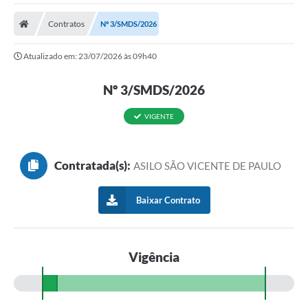
A Nossa Cidade
Contratos
Nº 3/SMDS/2026
Secretarias
Atualizado em: 23/07/2026 às 09h40
Editais
Tributos
Nº 3/SMDS/2026
Transparência Pública
VIGENTE
Contratos
Contratada(s):
ASILO SÃO VICENTE DE PAULO
Carta de Serviços
Turismo
Baixar Contrato
Legislação
Agenda
Vigência
Telefones Úteis
Ouvidoria