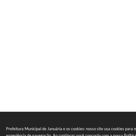
Prefeitura Municipal de Januária e os cookies: nosso site usa cookies para 
experiência de navegação. Ao continuar você concorda com a nossa
Polític