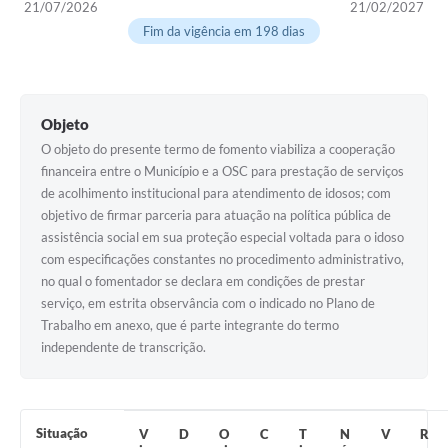
21/07/2026
21/02/2027
Cavernas do Peruaçu
Fim da vigência em 198 dias
Galeria de Fotos
Galeria de Vídeos
Objeto
Notícias
O objeto do presente termo de fomento viabiliza a cooperação
financeira entre o Município e a OSC para prestação de serviços
Links e Sites
de acolhimento institucional para atendimento de idosos; com
objetivo de firmar parceria para atuação na política pública de
Arquivos para Download
assistência social em sua proteção especial voltada para o idoso
com especificações constantes no procedimento administrativo,
Diário Oficial
no qual o fomentador se declara em condições de prestar
Links
serviço, em estrita observância com o indicado no Plano de
Trabalho em anexo, que é parte integrante do termo
Serviços Online
independente de transcrição.
Enquete
SIC
Situação
V
D
O
C
T
N
V
R