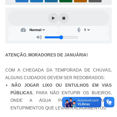
Cavernas do Peruaçu
Galeria de Fotos
Galeria de Vídeos
Notícias
Links e Sites
ATENÇÃO, MORADORES DE JANUÁRIA!
Arquivos para Download
Diário Oficial
COM A CHEGADA DA TEMPORADA DE CHUVAS,
ALGUNS CUIDADOS DEVEM SER REDOBRADOS:
Links
.
NÃO JOGAR LIXO OU ENTULHOS EM VIAS
Serviços Online
PÚBLICAS
, PARA NÃO ENTUPIR OS BUEIROS,
Enquete
ONDE A ÁGUA PASSA. LIXO CAUSA
ENTUPIMENTOS QUE LEVAM A ALAGAMENTOS.
SIC