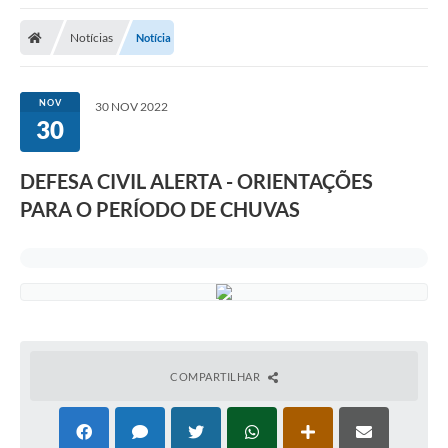
A Nossa Cidade
Notícias
Notícia
Secretarias
Editais
NOV
30 NOV 2022
30
Tributos
Transparência Pública
DEFESA CIVIL ALERTA - ORIENTAÇÕES
Contratos
PARA O PERÍODO DE CHUVAS
Carta de Serviços
Turismo
Legislação
Agenda
COMPARTILHAR
Telefones Úteis
Ouvidoria