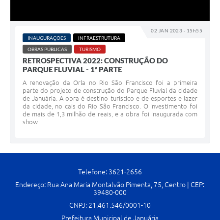
Contato
Fotos - Eventos Oficiais
02 JAN 2023 - 15h55
INAUGURAÇÕES
INFRAESTRUTURA
OBRAS PÚBLICAS
TURISMO
RETROSPECTIVA 2022: CONSTRUÇÃO DO
PARQUE FLUVIAL - 1ª PARTE
A renovação da Orla no Rio São Francisco foi a primeira
parte do projeto de construção do Parque Fluvial da cidade
de Januária. A obra é destino turístico e de esportes e lazer
da cidade, no cais do Rio São Francisco. O investimento foi
de mais de 1,3 milhão de reais, e a obra foi inaugurada com
show...
Telefone: 3621-2656
Endereço: Rua Ana Maria Montalvão Pimenta, 75, Centro | CEP:
39480-000
CNPJ: 21.461.546/0001-10
Prefeitura Municipal de Januária