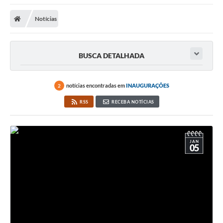
A Nossa Cidade
Notícias
Secretarias
Editais
BUSCA DETALHADA
Tributos
Transparência Pública
notícias encontradas em
INAUGURAÇÕES
2
Contratos
RSS
RECEBA NOTÍCIAS
Carta de Serviços
Turismo
JAN
05
Legislação
Agenda
Telefones Úteis
Ouvidoria