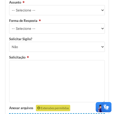
Assunto
Cavernas do Peruaçu
Galeria de Fotos
Forma de Resposta
Galeria de Vídeos
Notícias
Solicitar Sigilo?
Links e Sites
Arquivos para Download
Solicitação
Diário Oficial
Links
Serviços Online
Enquete
SIC
Anexar arquivos
Extensões permitidas