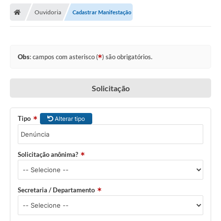
A Nossa Cidade
Ouvidoria
Cadastrar Manifestação
Secretarias
Editais
Obs
: campos com asterisco (
) são obrigatórios.
Tributos
Transparência Pública
Solicitação
Contratos
Tipo
Alterar tipo
Carta de Serviços
Turismo
Solicitação anônima?
Legislação
Agenda
Secretaria / Departamento
Telefones Úteis
Ouvidoria