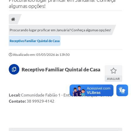
A Nossa Cidade
algumas opções!
Secretarias
Editais
Procurando lugar pra ficar em Januária? Conheça algumas opções!
Tributos
Receptivo Familiar Quintal de Casa
Transparência Pública
Atualizado em: 05/05/2026 às 13h50
Contratos
Receptivo Familiar Quintal de Casa
Carta de Serviços
AVALIAR
Turismo
Legislação
Local:
Comunidade Fabião 1 - Entrada do Parque - Br 135
Contato:
38 99929-4142
Agenda
Telefones Úteis
Ouvidoria