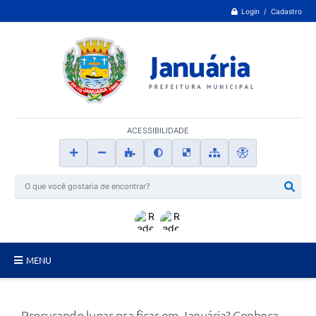
Login / Cadastro
ACESSIBILIDADE
MENU
Principal
Procurando lugar pra ficar em Januária? Conheça