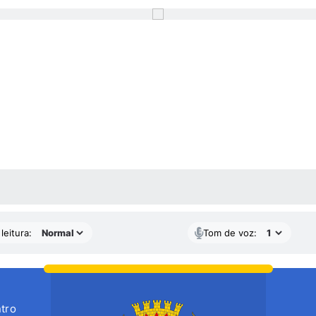
AS MÍDIAS
leitura:
Tom de voz:
tro