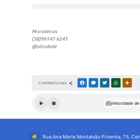
Moradeiras
(38)99147-6245
@sitiodede
COMPARTILHAR
FACEBOOK
MESSENGER
TWITTER
WHATSAPP
OUTR
Velocidade de 
Rua Ana Maria Montalvão Pimenta, 75, Cen