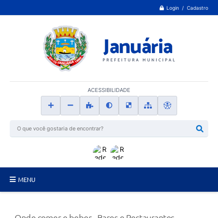
Login / Cadastro
ACESSIBILIDADE
MENU
Principal
Onde comer e beber - Bares e Restaurantes