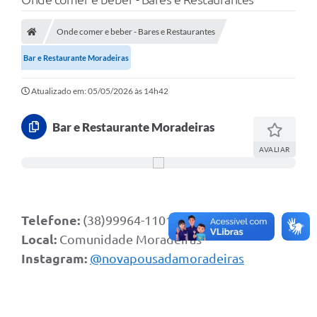
A Nossa Cidade
Secretarias
Onde comer e beber - Bares e Restaurantes
Bar e Restaurante Moradeiras
Editais
Tributos
Atualizado em: 05/05/2026 às 14h42
Transparência Pública
Bar e Restaurante Moradeiras
Contratos
AVALIAR
Carta de Serviços
Turismo
Telefone:
(38)99964-1101
Legislação
Local:
Comunidade Moradeiras
Agenda
Instagram:
@novapousadamoradeiras
Telefones Úteis
Ouvidoria