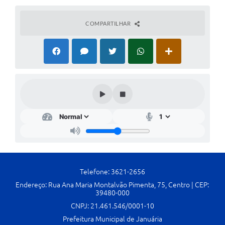
Cavernas do Peruaçu
COMPARTILHAR
Galeria de Fotos
Galeria de Vídeos
Notícias
Links e Sites
Arquivos para Download
Diário Oficial
Links
Serviços Online
Telefone: 3621-2656
Endereço: Rua Ana Maria Montalvão Pimenta, 75, Centro | CEP:
Enquete
39480-000
CNPJ: 21.461.546/0001-10
SIC
Prefeitura Municipal de Januária